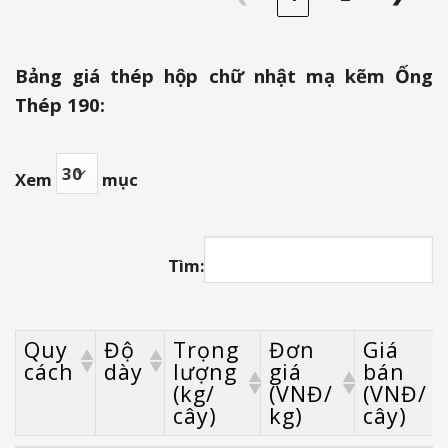
Bảng giá thép hộp chữ nhật mạ kẽm Ống
Thép 190:
Xem
mục
Tìm:
Quy
Độ
Trọng
Đơn
Giá
cách
dày
lượng
giá
bán
(kg/
(VNĐ/
(VNĐ/
cây)
kg)
cây)