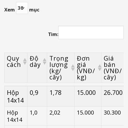
Xem
mục
Tìm:
Quy
Độ
Trọng
Đơn
Giá
cách
dày
lượng
giá
bán
(kg/
(VNĐ/
(VNĐ/
cây)
kg)
cây)
Quy
Độ
Trọng
Đơn
Giá
Hộp
0,9
1,78
15.000
26.700
cách
dày
lượng
giá
bán
14x14
(kg/
(VNĐ/
(VNĐ/
cây)
kg)
cây)
Hộp
1,0
2,02
15.000
30.300
14x14