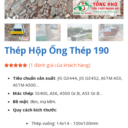
Thép Hộp Ống Thép 190
(
1
đánh giá của khách hàng)
5
1
trên 5
dựa trên
Tiêu chuẩn sản xuất
: JIS G3444, JIS G3452, ASTM A53,
đánh giá
ASTM A500…
Mác thép
: SS400, A36, A500 Gr.B, A53 Gr.B…
Bề mặt
: đen, mạ kẽm.
Quy cách kích thước
:
Thép vuông: 14x14 - 100x100mm