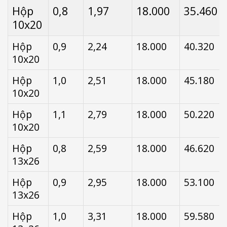
Quy
Độ
Trọng
Đơn
Giá
Hộp
0,8
1,97
18.000
35.460
cách
dày
lượng
giá
bán
10x20
(kg/
(VNĐ/
(VNĐ/
cây)
kg)
cây)
Hộp
0,9
2,24
18.000
40.320
10x20
Hộp
1,0
2,51
18.000
45.180
10x20
Hộp
1,1
2,79
18.000
50.220
10x20
Hộp
0,8
2,59
18.000
46.620
13x26
Hộp
0,9
2,95
18.000
53.100
13x26
Hộp
1,0
3,31
18.000
59.580