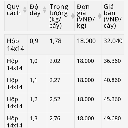
Quy
Độ
Trọng
Đơn
Giá
cách
dày
lượng
giá
bán
(kg/
(VNĐ/
(VNĐ/
cây)
kg)
cây)
Quy
Độ
Trọng
Đơn
Giá
Hộp
0,9
1,78
18.000
32.040
cách
dày
lượng
giá
bán
14x14
(kg/
(VNĐ/
(VNĐ/
cây)
kg)
cây)
Hộp
1,0
2,02
18.000
36.360
14x14
Hộp
1,1
2,27
18.000
40.860
14x14
Hộp
1,2
2,52
18.000
45.360
14x14
Hộp
1,3
2,76
18.000
49.680
14x14