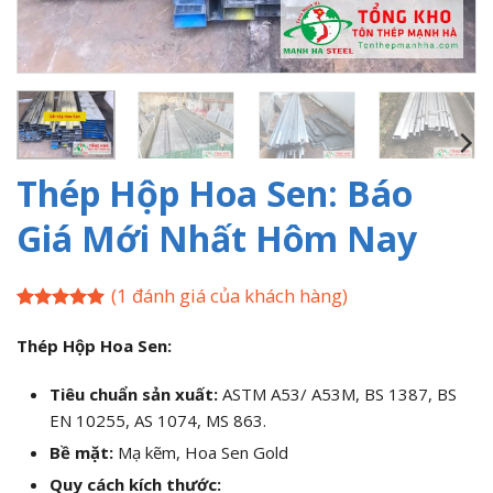
Thép Hộp Hoa Sen: Báo
Giá Mới Nhất Hôm Nay
(
1
đánh giá của khách hàng)
5
1
trên 5
dựa trên
Thép Hộp Hoa Sen:
đánh giá
Tiêu chuẩn sản xuất:
ASTM A53/ A53M, BS 1387, BS
EN 10255, AS 1074, MS 863.
Bề mặt:
Mạ kẽm, Hoa Sen Gold
Quy cách kích thước: