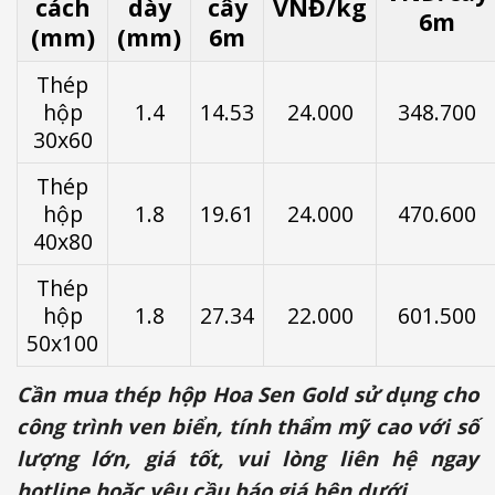
cách
dày
cây
VNĐ/kg
6m
(mm)
(mm)
6m
Thép
hộp
1.4
14.53
24.000
348.700
30x60
Thép
hộp
1.8
19.61
24.000
470.600
40x80
Thép
hộp
1.8
27.34
22.000
601.500
50x100
Cần mua thép hộp Hoa Sen Gold sử dụng cho
công trình ven biển, tính thẩm mỹ cao với số
lượng lớn, giá tốt, vui lòng liên hệ ngay
hotline hoặc yêu cầu báo giá bên dưới.