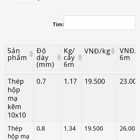
Tìm:
Sản
Độ
Kg/
VNĐ/
VNĐ/kg
phẩm
dày
cây
6m
(mm)
6m
Sản
Độ
Kg/
VNĐ/
VNĐ/kg
Thép
0.7
1.17
19.500
23.00
phẩm
dày
cây
6m
hộp
(mm)
6m
mạ
kẽm
10x10
Thép
0.8
1.34
19.500
26.000
hộp mạ