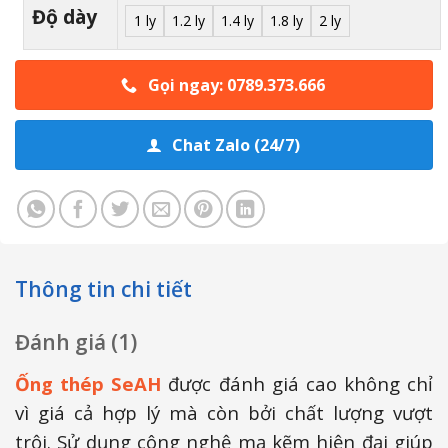
Độ dày
1 ly
1.2 ly
1.4 ly
1.8 ly
2 ly
Gọi ngay: 0789.373.666
Chat Zalo (24/7)
Thông tin chi tiết
Đánh giá (1)
Ống thép SeAH
được đánh giá cao không chỉ
vì giá cả hợp lý mà còn bởi chất lượng vượt
trội. Sử dụng công nghệ mạ kẽm hiện đại giúp