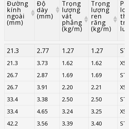
Đường
Độ
Trọng
Trọng
Ph
kính
dày
lượng
lượng
loạ
ngoài
(mm)
vát
ren
th
(mm)
phẳng
răng
tr
(kg/m)
(kg/m)
lư
Đường
Độ
Trọng
Trọng
Ph
21.3
2.77
1.27
1.27
ST
kính
dày
lượng
lượng
loạ
ngoài
(mm)
vát
ren
th
21.3
3.73
1.62
1.62
XS
(mm)
phẳng
răng
tr
(kg/m)
(kg/m)
lư
26.7
2.87
1.69
1.69
ST
26.7
3.91
2.20
2.21
XS
33.4
3.38
2.50
2.50
ST
33.4
4.65
3.24
3.25
XS
42.2
3.56
3.39
3.40
ST