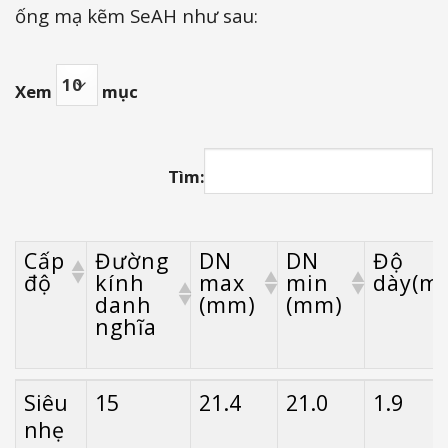
ống mạ kẽm SeAH như sau:
Xem
mục
Tìm:
Cấp
Đường
DN
DN
Độ
độ
kính
max
min
dày(m
danh
(mm)
(mm)
nghĩa
Cấp
Đường
DN
DN
Độ
Siêu
15
21.4
21.0
1.9
độ
kính
max
min
dày(m
nhẹ
danh
(mm)
(mm)