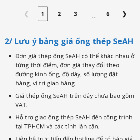
❮
1
2
3
6
❯
…
2/ Lưu ý bảng giá ống thép SeAH
Đơn giá thép ống SeAH có thể khác nhau ở
từng thời điểm, đơn giá thay đổi theo
đường kính ống, độ dày, số lượng đặt
hàng, vị trí giao hàng.
Giá thép ống SeAH trên đây chưa bao gồm
VAT.
Hỗ trợ giao ống thép SeAH đến công trình
tại TPHCM và các tỉnh lân cận.
Liên hệ trực tiếp đến hotline
để có báo giá