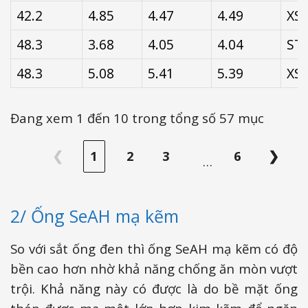
42.2
4.85
4.47
4.49
XS
48.3
3.68
4.05
4.04
ST
48.3
5.08
5.41
5.39
XS
Đang xem 1 đến 10 trong tổng số 57 mục
❮
1
2
3
6
❯
…
2/ Ống SeAH mạ kẽm
So với sắt ống đen thì ống SeAH mạ kẽm có độ
bền cao hơn nhờ khả năng chống ăn mòn vượt
trội. Khả năng này có được là do bề mặt ống