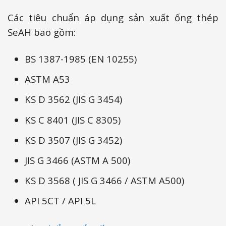
Các tiêu chuẩn áp dụng sản xuất ống thép
SeAH bao gồm:
BS 1387-1985 (EN 10255)
ASTM A53
KS D 3562 (JIS G 3454)
KS C 8401 (JIS C 8305)
KS D 3507 (JIS G 3452)
JIS G 3466 (ASTM A 500)
KS D 3568 ( JIS G 3466 / ASTM A500)
API 5CT / API 5L