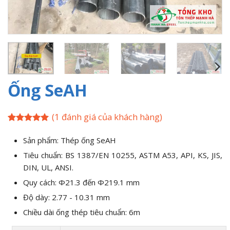
Ống SeAH
(
1
đánh giá của khách hàng)
5
1
trên 5
dựa trên
Sản phẩm: Thép ống SeAH
đánh giá
Tiêu chuẩn: BS 1387/EN 10255, ASTM A53, API, KS, JIS,
DIN, UL, ANSI.
Quy cách: Φ21.3 đến Φ219.1 mm
Độ dày: 2.77 - 10.31 mm
Chiều dài ống thép tiêu chuẩn: 6m
Alternative: