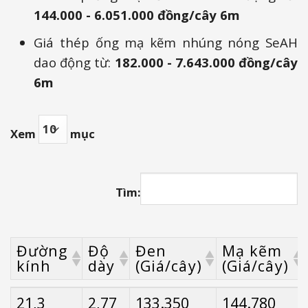
144.000 - 6.051.000 đồng/cây 6m
Giá thép ống mạ kẽm nhúng nóng SeAH
dao động từ:
182.000 - 7.643.000 đồng/cây
6m
Xem
mục
Tìm:
Đường
Độ
Đen
Mạ kẽm
kính
dày
(Giá/cây)
(Giá/cây)
Đường
Độ
Đen
Mạ kẽm
21,3
2,77
133.350
144.780