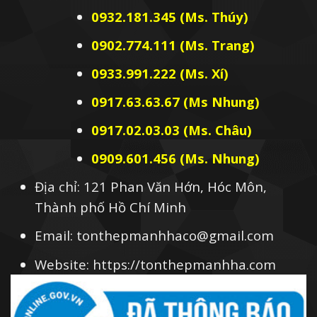
Mang lại giá trị thẩm mỹ cao cho các
0932.181.345 (Ms. Thúy)
công trình nhờ màu sắc, mẫu mã đa
dạng.
0902.774.111 (Ms. Trang)
Bề mặt trơn láng với lớp sơn phủ cao
0933.991.222 (Ms. Xí)
cấp không bong tróc, không lo bị mọc
0917.63.63.67 (Ms Nhung)
rêu làm xấu mái tôn.
0917.02.03.03 (Ms. Châu)
Quá trình thi công đơn giản, không đòi
0909.601.456 (Ms. Nhung)
hỏi tay nghề cao, trọng lượng nhẹ, dễ
vận chuyển.
Địa chỉ: 121 Phan Văn Hớn, Hóc Môn,
Thành phố Hồ Chí Minh
Giá tôn mạ màu rẻ, chi phí bảo trì thấp
mang lại hiệu quả kinh tế cao.
Email: tonthepmanhhaco@gmail.com
Dễ bảo trì, bảo dưỡng, thay mới hơn
Website: https://tonthepmanhha.com
các loại tôn lợp khác.
Sử dụng được ở nhiều môi trường khác