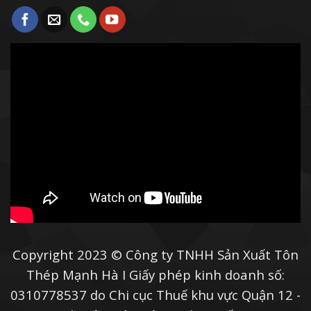
Tôn mạ màu kết hợp thêm lớp xốp
cách âm, cách nhiệt dùng làm vách
ngăn và sàn deck.
Cửa cuốn và cửa chống cháy cho các
cửa hàng, gara, nhà ở, siêu thị, nhà
hàng,...
Là nguyên liệu làm máng xối cho nhà
xưởng và nhà máy công nghiệp.
Gia công biển quảng cáo, bảng tên
công ty, biển báo giao thông,...
Sử dụng trong các thiết bị gia dụng và
Copyright 2023 © Công ty TNHH Sản Xuất Tôn
ngành công nghiệp ô tô như cốc lọc
Thép Mạnh Hà I Giấy phép kinh doanh số:
gió, ống gió ô tô.
0310778537 do Chi cục Thuế khu vực Quận 12 -