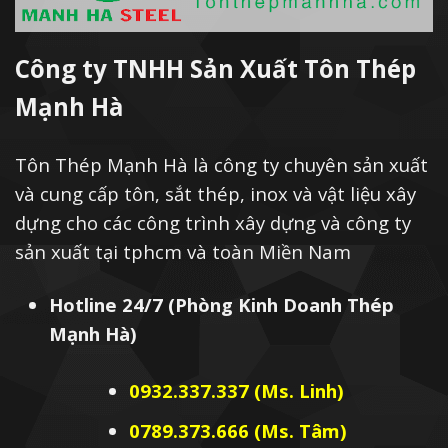
Lớp giữa: Lớp mạ kẽm hoặc mạ hợp
kim nhôm kẽm có độ dày từ 0.12 - 0.18
micro, giúp ngăn chặn quá trình rỉ sét
Công ty TNHH Sản Xuất Tôn Thép
và oxy hóa xảy ra ở lớp thép nền.
Mạnh Hà
Lớp ngoài cùng: Lớp mạ màu, sử dụng
các loại sơn polyester, PVDF, SMP bền
Tôn Thép Mạnh Hà là công ty chuyên sản xuất
màu, bảo vệ 2 lớp trong của tôn màu.
và cung cấp tôn, sắt thép, inox và vật liệu xây
dựng cho các công trình xây dựng và công ty
2/ Tôn mạ màu có ưu điểm gì?
sản xuất tại tphcm và toàn Miền Nam
Các ưu điểm nổi bật của tôn mạ màu bao gồm:
Hotline 24/7 (Phòng Kinh Doanh Thép
Mạnh Hà)
Tôn mạ màu có khả năng chống ăn
mòn và rỉ sét cao nhờ có lớp mạ kẽm và
0932.337.337 (Ms. Linh)
mạ màu bên ngoài bảo vệ.
0789.373.666 (Ms. Tâm)