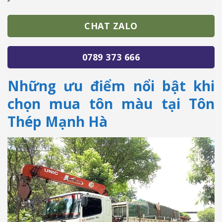
CHAT ZALO
0789 373 666
Những ưu điểm nổi bật khi
chọn mua tôn màu tại Tôn
Thép Mạnh Hà