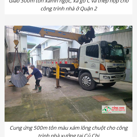
Giao 300m tôn xamh ngọc, xà gồ C và thép hộp cho
công trình nhà ở Quận 2
Cung ứng 500m tôn màu xám lông chuột cho công
trình nhà xưởng tại Củ Chi