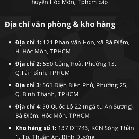
huyện Hóc Môn, Tphcm cấp
Làm vỏ đồ điện tử, điện lạnh như vỏ
máy giặt, tủ lạnh, và máy vi tính,...
Địa chỉ văn phòng & kho hàng
Sản xuất đồ trang trí nội thất và đồ thủ
công mỹ nghệ.
Địa chỉ 1:
121 Phan Văn Hơn, xã Bà Điểm,
Làm ống dẫn nước và thoát nước cho
H. Hóc Môn, TPHCM
các công trình nhà cao tầng, dự án quy
Địa chỉ 2:
550 Cộng Hoà, Phường 13,
mô lớn.
Q.Tân Bình, TPHCM
4/ Nhược điểm
Địa chỉ 3
: 561 Điện Biên Phủ, Phường 25,
Q. Bình Thạnh, TPHCM
Tôn mạ màu có một hạn chế là dễ bị rỉ sét, oxy
Địa chỉ 4
: 30 Quốc Lộ 22 (ngã tư An Sương),
hóa khi tôn bị trầy xước hay lớp mạ kẽm bị
Bà Điểm, Hóc Môn, TPHCM
phá hủy. Do đó, khi vận chuyển, thi công cần
cẩn thận không làm ảnh hưởng đến bề mặt
Kho hàng số 1:
137 DT743, KCN Sóng Thần
tôn, tránh gây ra các vết trầy xước vừa làm
1, Tp. Thuận An, Bình Dương