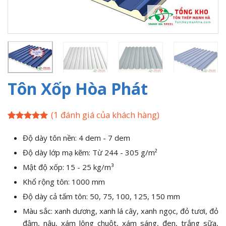
Tôn Xốp Hòa Phát
(
1
đánh giá của khách hàng)
5
1
trên 5
dựa trên
Độ dày tôn nền: 4 dem - 7 dem
đánh giá
Độ dày lớp mạ kẽm: Từ 244 - 305 g/m²
Mật độ xốp: 15 - 25 kg/m³
Khổ rộng tôn: 1000 mm
Độ dày cả tấm tôn: 50, 75, 100, 125, 150 mm
Màu sắc: xanh dương, xanh lá cây, xanh ngọc, đỏ tươi, đỏ
đậm, nâu, xám lông chuột, xám sáng, đen, trắng sữa,