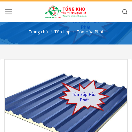
Bỏ
qua
nội
dung
Trang chủ
/
Tôn Lợp
/
Tôn Hòa Phát