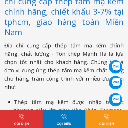
chỉ cung cấp thép tấm mạ kẽm
chính hãng, chiết khấu 3-7% tại
tphcm, giao hàng toàn Miền
Nam
Địa chỉ cung cấp thép tấm mạ kẽm chính
hãng, chất lượng - Tôn thép Mạnh Hà là lựa
chọn tốt nhất cho khách hàng. Chúng tôi là
đơn vị cung ứng thép tấm mạ kẽm chất lượng
cho hàng trăm công trình với nhiều ưu điểm
như:
Thép tấm mạ kẽm được nhập từ các
thương hiệu lớn như Hòa Phát, Formosa,
Nippon, Posco,...
GỌI ĐIỆN
GỌI ĐIỆN
GỌI ĐIỆN