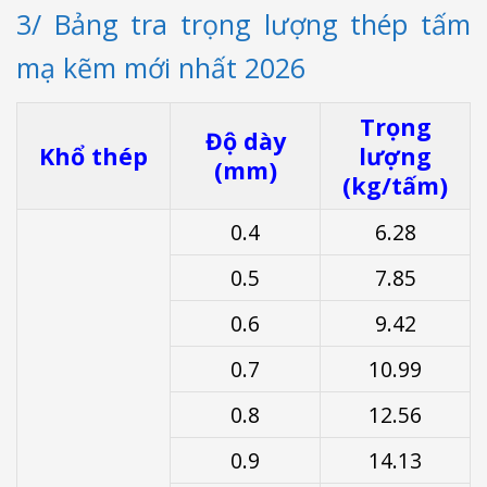
3/ Bảng tra trọng lượng thép tấm
mạ kẽm mới nhất 2026
Trọng
Độ dày
Khổ thép
lượng
(mm)
(kg/tấm)
0.4
6.28
0.5
7.85
0.6
9.42
0.7
10.99
0.8
12.56
0.9
14.13