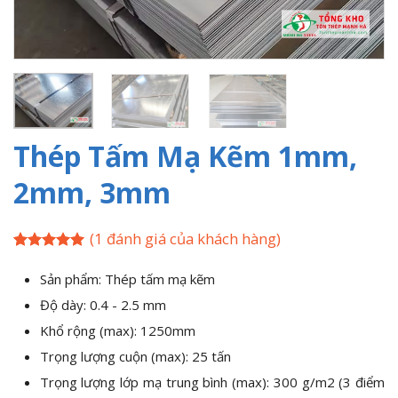
Thép Tấm Mạ Kẽm 1mm,
2mm, 3mm
(
1
đánh giá của khách hàng)
5
1
trên 5
dựa trên
Sản phẩm: Thép tấm mạ kẽm
đánh giá
Độ dày: 0.4 - 2.5 mm
Khổ rộng (max): 1250mm
Trọng lượng cuộn (max): 25 tấn
Trọng lượng lớp mạ trung bình (max): 300 g/m2 (3 điểm