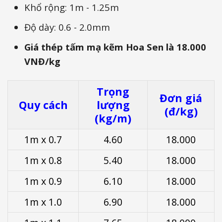
Khổ rộng: 1m - 1.25m
Độ dày: 0.6 - 2.0mm
Giá thép tấm mạ kẽm Hoa Sen là 18.000
VNĐ/kg
Trọng
Đơn giá
Quy cách
lượng
(đ/kg)
(kg/m)
1m x 0.7
4.60
18.000
1m x 0.8
5.40
18.000
1m x 0.9
6.10
18.000
1m x 1.0
6.90
18.000