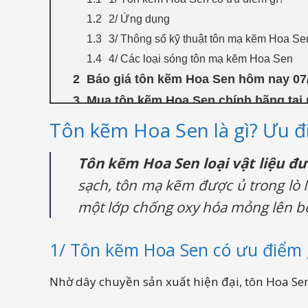
2/ Ứng dụng
3/ Thông số kỹ thuật tôn mạ kẽm Hoa Se
4/ Các loại sóng tôn mạ kẽm Hoa Sen
Báo giá tôn kẽm Hoa Sen hôm nay 07
Mua tôn kẽm Hoa Sen chính hãng tại
Tôn kẽm Hoa Sen là gì? Ưu đ
Tôn kẽm Hoa Sen loại vật liệu đư
sạch, tôn mạ kẽm được ủ trong lò 
một lớp chống oxy hóa mỏng lên b
1/ Tôn kẽm Hoa Sen có ưu điểm 
Nhờ dây chuyền sản xuất hiện đại, tôn Hoa Se