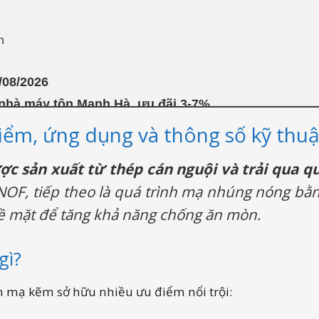
n
/08/2026
 nhà máy tôn Mạnh Hà, ưu đãi 3-7%
iểm, ứng dụng và thông số kỹ thuậ
ợc sản xuất từ thép cán nguội và trải qua 
NOF, tiếp theo là quá trình mạ nhúng nóng bằn
ề mặt để tăng khả năng chống ăn mòn.
gì?
n mạ kẽm sở hữu nhiều ưu điểm nổi trội: