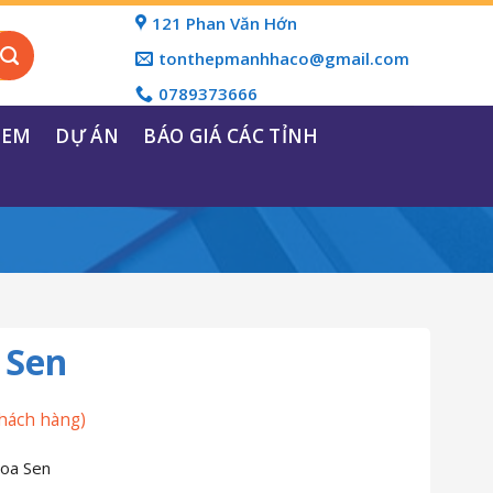
121 Phan Văn Hớn
tonthepmanhhaco@gmail.com
0789373666
REM
DỰ ÁN
BÁO GIÁ CÁC TỈNH
 Sen
hách hàng)
oa Sen