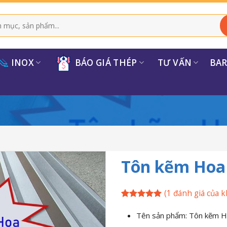
INOX
BÁO GIÁ THÉP
TƯ VẤN
BA
Tôn kẽm Hoa
(
1
đánh giá của k
5
1
trên 5
dựa trên
Tên sản phẩm: Tôn kẽm H
đánh giá