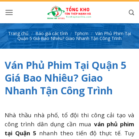
Bỏ
qua
nội
dung
Trang chủ
/
Báo giá các tỉnh
/
Tphcm
/
Ván Phủ Phim Tại
Quận 5 Giá Bao Nhiêu? Giao Nhanh Tận Công Trình
Ván Phủ Phim Tại Quận 5
Giá Bao Nhiêu? Giao
Nhanh Tận Công Trình
Nhà thầu nhà phố, tổ đội thi công cải tạo và
công trình dân dụng cần mua
ván phủ phim
tại Quận 5
nhanh theo tiến độ thực tế. Tuy