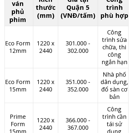
ván
thước
Quận 5
trình
phủ
(mm)
(VNĐ/tấm)
phù hợp
phim
Công
trình sửa
Eco Form
1220 x
301.000 -
chữa, thi
12mm
2440
302.000
công
ngắn hạn
Nhà phố
Eco Form
1220 x
351.000 -
dân dụng,
15mm
2440
352.000
đổ sàn cơ
bản
Công
Prime
trình cần
1220 x
366.000 -
Form
tái sử
2440
367.000
15mm
dụng