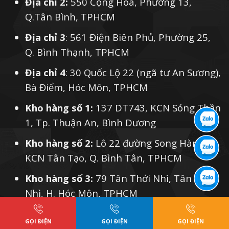
Địa chỉ 2:
550 Cộng Hoà, Phường 13,
Q.Tân Bình, TPHCM
Địa chỉ 3
: 561 Điện Biên Phủ, Phường 25,
Q. Bình Thạnh, TPHCM
Địa chỉ 4
: 30 Quốc Lộ 22 (ngã tư An Sương),
Bà Điểm, Hóc Môn, TPHCM
Kho hàng số 1:
137 DT743, KCN Sóng Thần
1, Tp. Thuận An, Bình Dương
Kho hàng số 2:
Lô 22 đường Song Hành,
KCN Tân Tạo, Q. Bình Tân, TPHCM
Kho hàng số 3:
79 Tân Thới Nhì, Tân Thới
Nhì, H. Hóc Môn, TPHCM
Kho hàng số 4:
39A Nguyễn Văn Bữa, Xuân
GỌI ĐIỆN
GỌI ĐIỆN
GỌI ĐIỆN
Thới Sơn, H. Hóc Môn, TPHCM