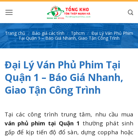
Bỏ
qua
nội
dung
Trang chủ
/
Báo giá các tỉnh
/
Tphcm
/
Đại Lý Ván Phủ Phim
Tại Quận 1 – Báo Giá Nhanh, Giao Tận Công Trình
Đại Lý Ván Phủ Phim Tại
Quận 1 – Báo Giá Nhanh,
Giao Tận Công Trình
Tại các công trình trung tâm, nhu cầu mua
ván phủ phim tại Quận 1
thường phát sinh
gấp để kịp tiến độ đổ sàn, dựng coppha hoặc