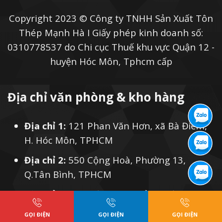
Copyright 2023 © Công ty TNHH Sản Xuất Tôn
Thép Mạnh Hà I Giấy phép kinh doanh số:
0310778537 do Chi cục Thuế khu vực Quận 12 -
huyện Hóc Môn, Tphcm cấp
Địa chỉ văn phòng & kho hàng
Địa chỉ 1:
121 Phan Văn Hơn, xã Bà Điểm,
H. Hóc Môn, TPHCM
Địa chỉ 2:
550 Cộng Hoà, Phường 13,
Q.Tân Bình, TPHCM
Địa chỉ 3
: 561 Điện Biên Phủ, Phường 25,
Q. Bình Thạnh, TPHCM
GỌI ĐIỆN
GỌI ĐIỆN
GỌI ĐIỆN