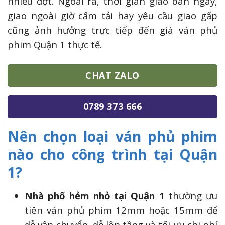
nhiều đợt. Ngoài ra, thời gian giao ban ngày,
giao ngoài giờ cấm tải hay yêu cầu giao gấp
cũng ảnh hưởng trực tiếp đến giá ván phủ
phim Quận 1 thực tế.
CHAT ZALO
0789 373 666
Nên chọn loại ván phủ phim
nào cho công trình tại Quận
1?
Nhà phố hẻm nhỏ tại Quận 1
thường ưu
tiên ván phủ phim 12mm hoặc 15mm để
dễ vận chuyển, dễ lên tầng và tối ưu chi phí