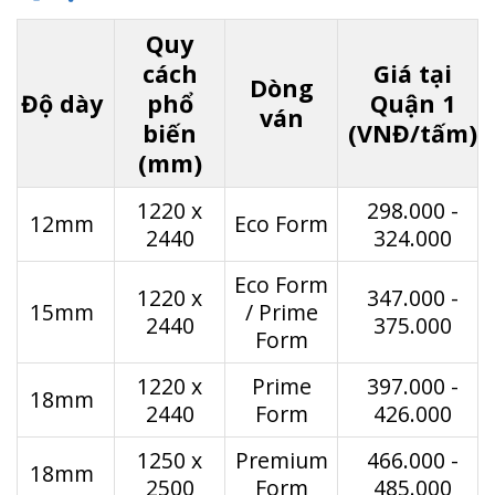
Quy
cách
Giá tại
Dòng
Độ dày
phổ
Quận 1
ván
biến
(VNĐ/tấm)
(mm)
1220 x
298.000 -
12mm
Eco Form
2440
324.000
Eco Form
1220 x
347.000 -
15mm
/ Prime
2440
375.000
Form
1220 x
Prime
397.000 -
18mm
2440
Form
426.000
1250 x
Premium
466.000 -
18mm
2500
Form
485.000