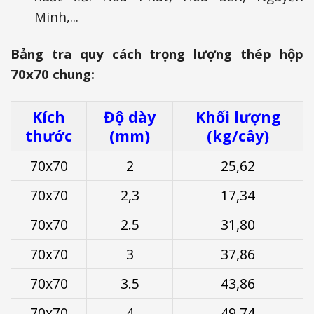
Minh,...
Bảng tra quy cách trọng lượng thép hộp
70x70 chung:
Kích
Độ dày
Khối lượng
thước
(mm)
(kg/cây)
70x70
2
25,62
70x70
2,3
17,34
70x70
2.5
31,80
70x70
3
37,86
70x70
3.5
43,86
70x70
4
49,74