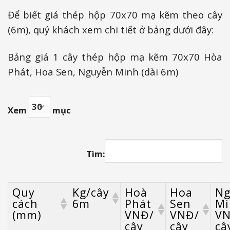
Để biết giá thép hộp 70x70 mạ kẽm theo cây
(6m), quý khách xem chi tiết ở bảng dưới đây:
Bảng giá 1 cây thép hộp mạ kẽm 70x70 Hòa
Phát, Hoa Sen, Nguyễn Minh (dài 6m)
Xem
mục
Tìm:
Quy
Kg/cây
Hoà
Hoa
Ng
cách
6m
Phát
Sen
Mi
(mm)
VNĐ/
VNĐ/
VN
cây
cây
câ