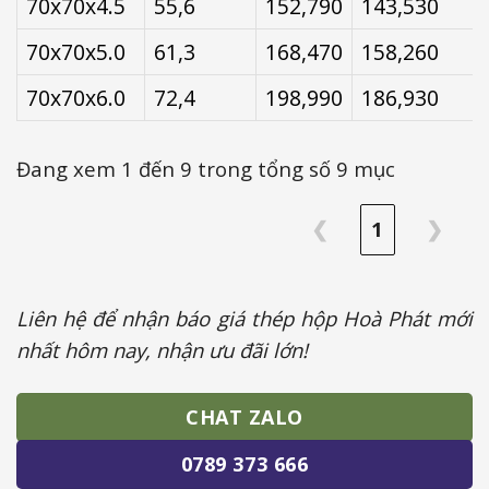
70x70x4.5
55,6
152,790
143,530
70x70x5.0
61,3
168,470
158,260
70x70x6.0
72,4
198,990
186,930
Đang xem 1 đến 9 trong tổng số 9 mục
❮
1
❯
Liên hệ để nhận báo giá thép hộp Hoà Phát mới
nhất hôm nay, nhận ưu đãi lớn!
CHAT ZALO
0789 373 666