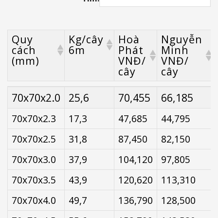
Quy
Kg/cây
Hoà
Nguyễn
cách
6m
Phát
Minh
(mm)
VNĐ/
VNĐ/
cây
cây
Quy
Kg/cây
Hoà
Nguyễn
70x70x2.0
25,6
70,455
66,185
cách
6m
Phát
Minh
(mm)
VNĐ/
VNĐ/
70x70x2.3
17,3
47,685
44,795
cây
cây
70x70x2.5
31,8
87,450
82,150
70x70x3.0
37,9
104,120
97,805
70x70x3.5
43,9
120,620
113,310
70x70x4.0
49,7
136,790
128,500