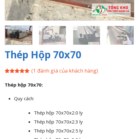
Thép Hộp 70x70
(
1
đánh giá của khách hàng)
5
1
trên 5
dựa trên
Thép hộp 70x70:
đánh giá
Quy cách:
Thép hộp 70x70x2.0 ly
Thép hộp 70x70x2.3 ly
Thép hộp 70x70x2.5 ly