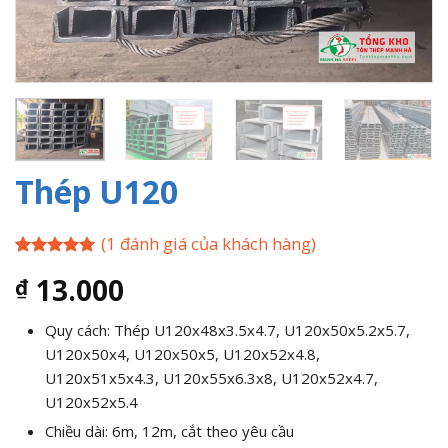
Thép U120
(
1
đánh giá của khách hàng)
5
1
trên 5
13.000
₫
dựa trên
đánh giá
Quy cách: Thép
U120x48x3.5x4.7, U120x50x5.2x5.7,
U120x50x4, U120x50x5, U120x52x4.8,
U120x51x5x4.3, U120x55x6.3x8, U120x52x4.7,
U120x52x5.4
Chiều dài: 6m, 12m, cắt theo yêu cầu