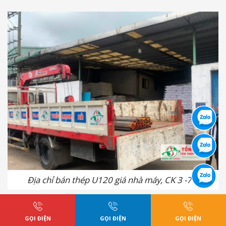
Địa chỉ bán thép U120 giá nhà máy, CK 3 -7%
GỌI ĐIỆN
GỌI ĐIỆN
GỌI ĐIỆN