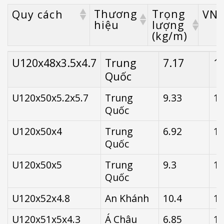
Thương
Trọng
Quy cách
VNĐ
hiệu
lượng
(kg/m)
Thương
Trọng
Quy cách
V
U120x48x3.5x4.7
Trung
7.17
1
hiệu
lượng
Quốc
(kg/m)
U120x50x5.2x5.7
Trung
9.33
15
Quốc
U120x50x4
Trung
6.92
15
Quốc
U120x50x5
Trung
9.3
15
Quốc
U120x52x4.8
An Khánh
10.4
13
U120x51x5x4.3
Á Châu
6.85
13