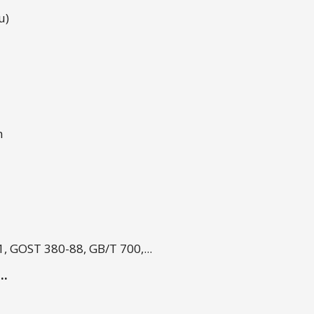
u)
m
m
, GOST 380-88, GB/T 700,...
..