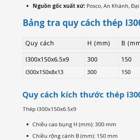
Nguồn gốc xuất xứ:
Posco, An Khánh, Đại
Bảng tra quy cách thép I30
Quy cách
H (mm)
B (mm
Quy cách
H (mm)
B (mm
I300x150x6.5x9
300
150
I300x150x8x13
300
150
Quy cách kích thước thép I30
Thép I300x150x6.5x9
Chiều cao bụng H (mm): 300 mm
Chiều rộng cánh B (mm): 150 mm