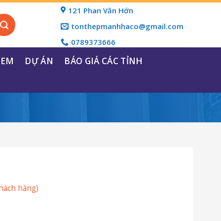
121 Phan Văn Hớn
tonthepmanhhaco@gmail.com
0789373666
REM
DỰ ÁN
BÁO GIÁ CÁC TỈNH
hách hàng)