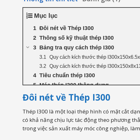
Mục lục
Đôi nét về Thép I300
Thông số kỹ thuật thép I300
Bảng tra quy cách thép I300
Quy cách kích thước thép I300x150x6.5
Quy cách kích thước thép I300x150x8x1
Tiêu chuẩn thép I300
Mác thép I300 thông dụng
Đôi nét về Thép I300
Ứng dụng thép hình I300 trong thực t
Báo giá thép I300 mới nhất tại đại lý
Thép I300 là một loại thép hình có mặt cắt dạn
So sánh thép hình I300 và thép hình I
có khả năng chịu lực tác động theo phương thẳ
Những thương hiệu sắt hình I300 đượ
trong việc sản xuất máy móc công nghiệp, làm 
Đại lý cung cấp thép I300 chất lượn