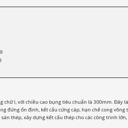
x9
3
ế
 tôn thép Mạnh Hà
g chữ I, với chiều cao bụng tiêu chuẩn là 300mm. Đây là 
250, I350
ng đứng ổn định, kết cấu cứng cáp, hạn chế cong võng t
c yêu thích
sàn thép, xây dựng kết cấu thép cho các công trình lớn,
g, giá rẻ, CK 3-7% - Tôn Thép Mạnh Hà