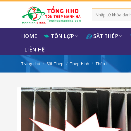
Bỏ
qua
Tìm
kiếm:
nội
dung
HOME
TÔN LỢP
SẮT THÉP
LIÊN HỆ
Trang chủ
/
Sắt Thép
/
Thép Hình
/
Thép I