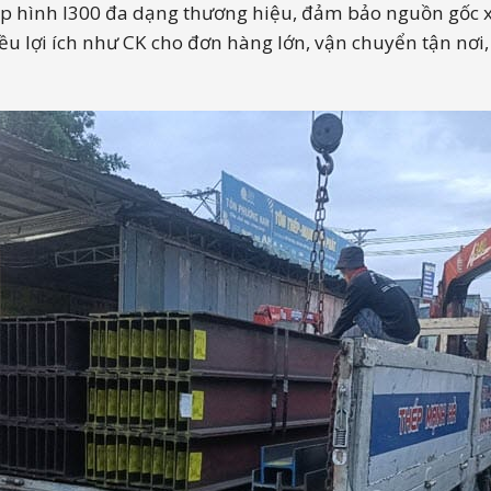
ch hàng về thép I300
p hình I300 đa dạng thương hiệu, đảm bảo nguồn gốc x
ều lợi ích như CK cho đơn hàng lớn, vận chuyển tận nơi