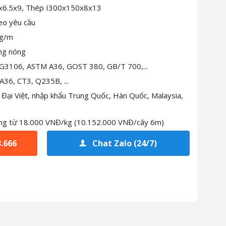
x6.5x9, Thép I300x150x8x13
heo yêu cầu
kg/m
ng nóng
S G3106, ASTM A36, GOST 380, GB/T 700,...
36, CT3, Q235B, ...
 Đại Việt, nhập khẩu Trung Quốc, Hàn Quốc, Malaysia,
ộng từ 18.000 VNĐ/kg (10.152.000 VNĐ/cây 6m)
3.666
Chat Zalo (24/7)