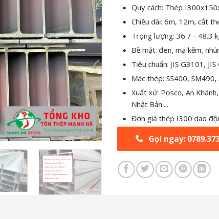
Quy cách: Thép I300x150
Chiều dài: 6m, 12m, cắt t
Trọng lượng: 36.7 - 48.3 
Bề mặt: đen, mạ kẽm, nhú
Tiêu chuẩn: JIS G3101, JI
Mác thép: SS400, SM490, A
Xuất xứ: Posco, An Khánh,
Nhật Bản....
Đơn giá thép I300 dao đ
Gọi ngay: 0789.37