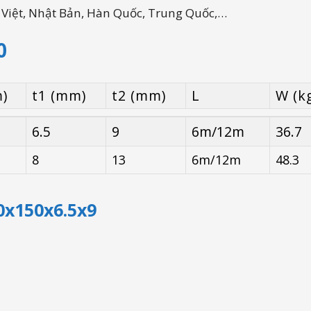
 Việt, Nhật Bản, Hàn Quốc, Trung Quốc,…
0
)
t1 (mm)
t2 (mm)
L
W (k
)
t1 (mm)
t2 (mm)
L
W (k
6.5
9
6m/12m
36.7
8
13
6m/12m
48.3
0x150x6.5x9