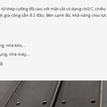
 từ thép cường độ cao, với mặt cắt có dạng chữ C, chiề
c gia công sẵn ở 2 đầu. Bên cạnh đó, khả năng chịu lực tố
.
g, nhà kho,...
ụng, nhà máy,...
ng.