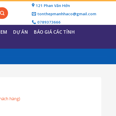
121 Phan Văn Hớn
tonthepmanhhaco@gmail.com
0789373666
REM
DỰ ÁN
BÁO GIÁ CÁC TỈNH
hách hàng)