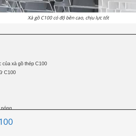
Xà gồ C100 có độ bền cao, chịu lực tốt
c của xà gồ thép C100
hữ C100
 nóng
p xà gồ C100 chính hãng, giá rẻ, CK 3-7%
C100