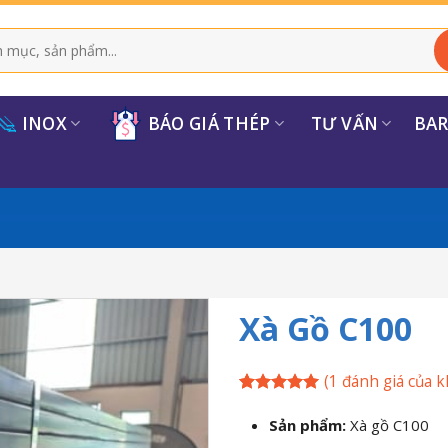
INOX
BÁO GIÁ THÉP
TƯ VẤN
BA
Xà Gồ C100
(
1
đánh giá của k
5
1
trên 5
dựa trên
Sản phẩm:
Xà gồ C100
đánh giá