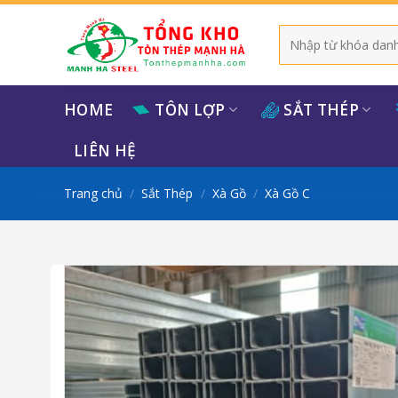
Bỏ
qua
Tìm
kiếm:
nội
dung
HOME
TÔN LỢP
SẮT THÉP
LIÊN HỆ
Trang chủ
/
Sắt Thép
/
Xà Gồ
/
Xà Gồ C