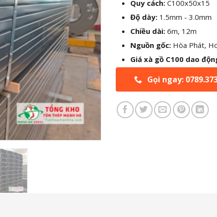
Quy cách:
C100x50x15
Độ dày:
1.5mm - 3.0mm
Chiều dài:
6m, 12m
Nguồn gốc:
Hòa Phát, Ho
Giá xà gồ C100 dao độn
Gọi ngay: 0789.37