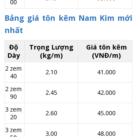
00
Bảng giá tôn kẽm Nam Kim mới
nhất
Độ
Trọng Lượng
Giá tôn kẽm
Dày
(kg/m)
(VNĐ/m)
2 zem
2.10
41.000
40
2 zem
2.45
42.000
90
3 zem
2.60
45.000
20
3 zem
3.00
48.000