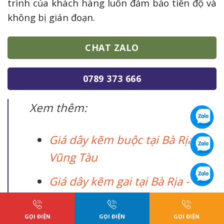
trình của khách hàng luôn đảm bảo tiến độ và
không bị gián đoạn.
CHAT ZALO
0789 373 666
Xem thêm:
Giá dây kẽm buộc tại Bà Rịa -
Vũng Tàu
Giá dây kẽm gai tại Bà Rịa -
Vũng Tàu
GỌI ĐIỆN
GỌI ĐIỆN
GỌI ĐIỆN
Giá lưới B40 tại Bà Rịa - Vũng