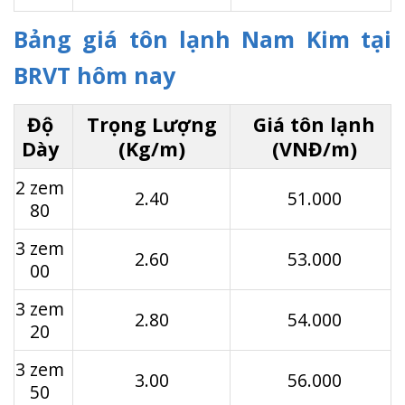
Bảng giá tôn lạnh Nam Kim tại
BRVT hôm nay
Độ
Trọng Lượng
Giá tôn lạnh
Dày
(Kg/m)
(VNĐ/m)
2 zem
2.40
51.000
80
3 zem
2.60
53.000
00
3 zem
2.80
54.000
20
3 zem
3.00
56.000
50