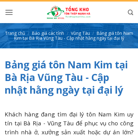
Bỏ
qua
nội
dung
Trang chủ
/
Báo giá các tỉnh
/
Vũng Tàu
/
Bảng giá tôn Nam
Kim tại Bà Rịa Vũng Tàu - Cập nhật hằng ngày tại đại lý
Bảng giá tôn Nam Kim tại
Bà Rịa Vũng Tàu - Cập
nhật hằng ngày tại đại lý
Khách hàng đang tìm đại lý tôn Nam Kim uy
tín tại Bà Rịa - Vũng Tàu để phục vụ cho công
trình nhà ở, xưởng sản xuất hoặc dự án lớn?