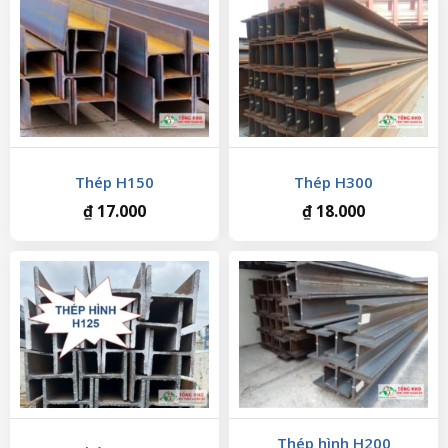
Thép H150
Thép H300
₫
17.000
₫
18.000
Thép hình H200