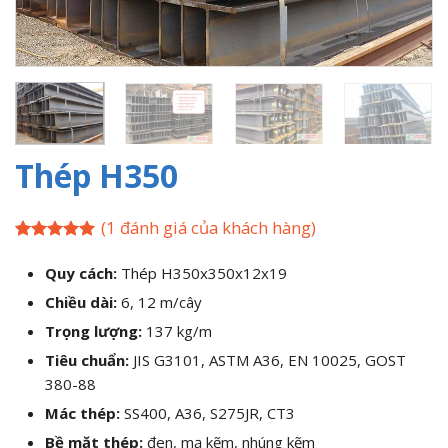
Thép H350
(
1
đánh giá của khách hàng)
5
1
trên 5
dựa trên
Quy cách:
Thép H350x350x12x19
đánh giá
Chiều dài:
6, 12 m/cây
Trọng lượng:
137 kg/m
Tiêu chuẩn:
JIS G3101, ASTM A36, EN 10025, GOST
380-88
Mác thép:
SS400, A36, S275JR, CT3
Bề mặt thép:
đen, mạ kẽm, nhúng kẽm