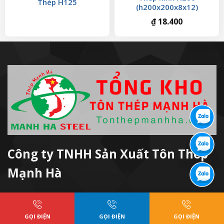
Thép H125
(h200x200x8x12)
₫
18.400
Công ty TNHH Sản Xuất Tôn Thép
Mạnh Hà
Tôn Thép Mạnh Hà là công ty chuyên sản xuất
và cung cấp tôn, sắt thép, inox và vật liệu xây
GỌI ĐIỆN
GỌI ĐIỆN
GỌI ĐIỆN