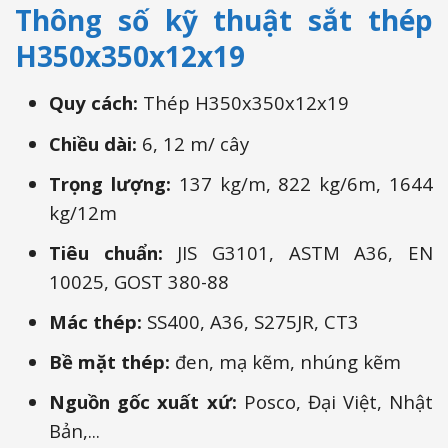
Thông số kỹ thuật sắt thép
H350x350x12x19
Quy cách:
Thép H350x350x12x19
Chiều dài:
6, 12 m/ cây
Trọng lượng:
137 kg/m, 822 kg/6m, 1644
kg/12m
Tiêu chuẩn:
JIS G3101, ASTM A36, EN
10025, GOST 380-88
Mác thép:
SS400, A36, S275JR, CT3
Bề mặt thép:
đen, mạ kẽm, nhúng kẽm
Nguồn gốc x
uất xứ:
Posco, Đại Việt, Nhật
Bản,...