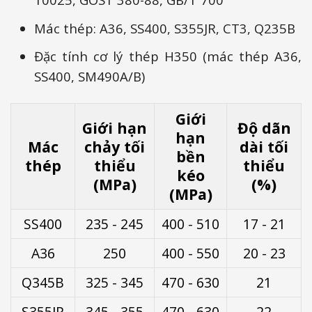
Mác thép: A36, SS400, S355JR, CT3, Q235B
Đặc tính cơ lý thép H350 (mác thép A36,
SS400, SM490A/B)
Giới
Giới hạn
Độ dãn
hạn
Mác
chảy tối
dài tối
bền
thép
thiểu
thiểu
kéo
(MPa)
(%)
(MPa)
SS400
235 - 245
400 - 510
17 - 21
A36
250
400 - 550
20 - 23
Q345B
325 - 345
470 - 630
21
S355JR
345 - 355
470 - 630
22