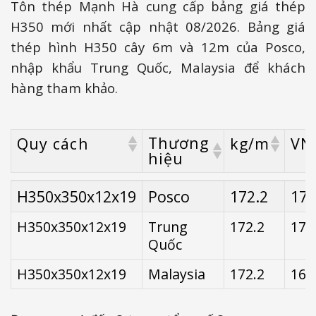
Tôn thép Mạnh Hà cung cấp bảng giá thép
H350 mới nhất cập nhật 08/2026. Bảng giá
thép hình H350 cây 6m và 12m của Posco,
nhập khẩu Trung Quốc, Malaysia để khách
hàng tham khảo.
Thương
Quy cách
kg/m
VN
hiệu
Thương
Quy cách
kg/m
VN
H350x350x12x19
Posco
172.2
17.
hiệu
H350x350x12x19
Trung
172.2
17.
Quốc
H350x350x12x19
Malaysia
172.2
16.