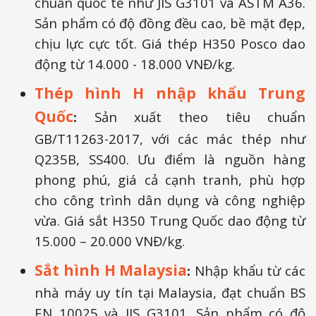
chuẩn quốc tế như JIS G3101 và ASTM A36.
Sản phẩm có độ đồng đều cao, bề mặt đẹp,
chịu lực cực tốt. Giá thép H350 Posco dao
động từ 14.000 - 18.000 VNĐ/kg.
Thép hình H nhập khẩu Trung
Quốc
:
Sản xuất theo tiêu chuẩn
GB/T11263-2017, với các mác thép như
Q235B, SS400. Ưu điểm là nguồn hàng
phong phú, giá cả cạnh tranh, phù hợp
cho công trình dân dụng và công nghiệp
vừa. Giá sắt H350 Trung Quốc dao động từ
15.000 – 20.000 VNĐ/kg.
Sắt hình H Malaysia
:
Nhập khẩu từ các
nhà máy uy tín tại Malaysia, đạt chuẩn BS
EN 10025 và JIS G3101. Sản phẩm có độ