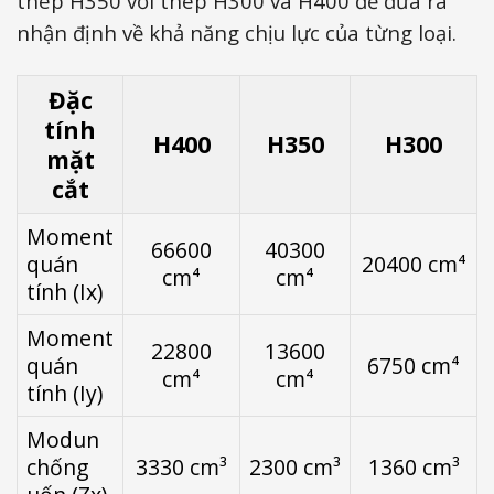
thép H350 với thép H300 và H400 để đưa ra
nhận định về khả năng chịu lực của từng loại.
Đặc
tính
H400
H350
H300
mặt
cắt
Moment
66600
40300
quán
20400 cm⁴
cm⁴
cm⁴
tính (Ix)
Moment
22800
13600
quán
6750 cm⁴
cm⁴
cm⁴
tính (Iy)
Modun
chống
3330 cm³
2300 cm³
1360 cm³