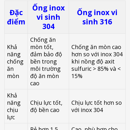
Ống inox
Đặc
Ống inox vi
vi sinh
điểm
sinh 316
304
Chống ăn
Khả
mòn tốt,
Chống ăn mòn cao
năng
đảm bảo độ
hơn so với inox 304
chống
bền trong
khi nồng độ axit
ăn
môi trường
sulfuric > 85% và <
mòn
độ ăn mòn
15%
cao
Khả
năng
Chịu lực tốt,
Chịu lực tốt hơn so
chịu
độ bền cao
với inox 304
lực
Rẻ hơn 1,5
Cao, phù hợp cho