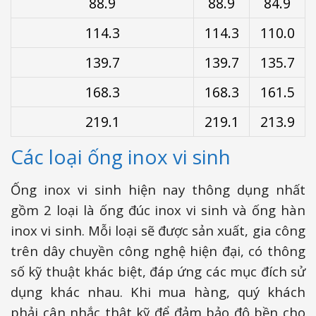
88.9
88.9
84.9
114.3
114.3
110.0
139.7
139.7
135.7
168.3
168.3
161.5
219.1
219.1
213.9
Các loại ống inox vi sinh
Ống inox vi sinh hiện nay thông dụng nhất
gồm 2 loại là ống đúc inox vi sinh và ống hàn
inox vi sinh. Mỗi loại sẽ được sản xuất, gia công
trên dây chuyền công nghệ hiện đại, có thông
số kỹ thuật khác biệt, đáp ứng các mục đích sử
dụng khác nhau. Khi mua hàng, quý khách
phải cân nhắc thật kỹ để đảm bảo độ bền cho