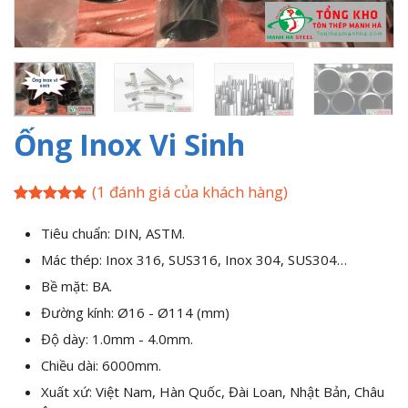
Ống Inox Vi Sinh
(
1
đánh giá của khách hàng)
5
1
trên 5
dựa trên
Tiêu chuẩn: DIN, ASTM.
đánh giá
Mác thép: Inox 316, SUS316, Inox 304, SUS304…
Bề mặt: BA.
Đường kính: Ø16 - Ø114 (mm)
Độ dày: 1.0mm - 4.0mm.
Chiều dài: 6000mm.
Xuất xứ: Việt Nam, Hàn Quốc, Đài Loan, Nhật Bản, Châu