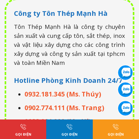
Công ty Tôn Thép Mạnh Hà
Tôn Thép Mạnh Hà là công ty chuyên
sản xuất và cung cấp tôn, sắt thép, inox
và vật liệu xây dựng cho các công trình
xây dựng và công ty sản xuất tại tphcm
và toàn Miền Nam
Hotline Phòng Kinh Doanh
24/7
0932.181.345 (Ms. Thúy)
0902.774.111 (Ms. Trang)
0933.991.222 (Ms. Xí)
0932.337.337 (Mr. Châu)
GỌI ĐIỆN
GỌI ĐIỆN
GỌI ĐIỆN