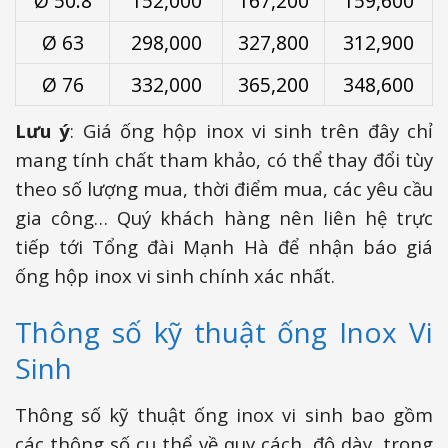
Ø 50.8
152,000
167,200
159,600
Ø 63
298,000
327,800
312,900
Ø 76
332,000
365,200
348,600
Lưu ý
: Giá ống hộp inox vi sinh trên đây chỉ
mang tính chất tham khảo, có thể thay đổi tùy
theo số lượng mua, thời điểm mua, các yêu cầu
gia công… Quý khách hàng nên liên hệ trực
tiếp tới Tổng đài Mạnh Hà để nhận báo giá
ống hộp inox vi sinh chính xác nhất.
Thông số kỹ thuật ống Inox Vi
Sinh
Thông số kỹ thuật ống inox vi sinh bao gồm
các thông số cụ thể về quy cách, độ dày, trọng