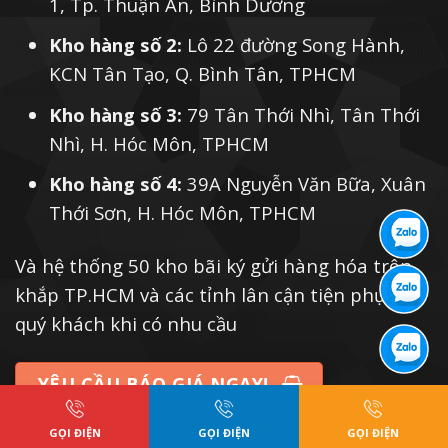
1, Tp. Thuận An, Bình Dương
Kho hàng số 2:
Lô 22 đường Song Hành,
KCN Tân Tạo, Q. Bình Tân, TPHCM
Kho hàng số 3:
79 Tân Thới Nhì, Tân Thới
Nhì, H. Hóc Môn, TPHCM
Kho hàng số 4:
39A Nguyễn Văn Bữa, Xuân
Thới Sơn, H. Hóc Môn, TPHCM
Và hệ thống 50 kho bãi ký gửi hàng hóa trên
khắp TP.HCM và các tỉnh lân cận tiện phục vụ
quý khách khi có nhu cầu
YÊU CẦU BÁO GIÁ NGAY!
GỌI ĐIỆN
GỌI ĐIỆN
GỌI ĐIỆN