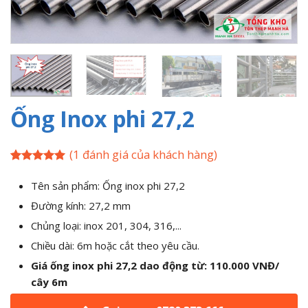
Ống Inox phi 27,2
(
1
đánh giá của khách hàng)
5
1
trên 5
dựa trên
Tên sản phẩm: Ống inox phi 27,2
đánh giá
Đường kính: 27,2 mm
Chủng loại:
inox 201, 304, 316,...
Chiều dài: 6m hoặc cắt theo yêu cầu.
Giá ống inox phi 27,2 dao động từ: 110.000 VNĐ/
cây 6m