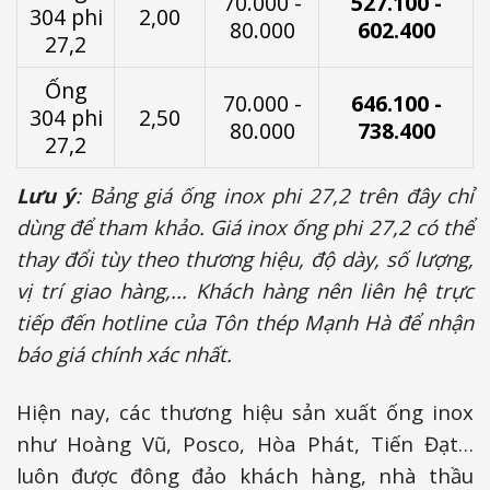
70.000 -
527.100 -
304 phi
2,00
80.000
602.400
27,2
Ống
70.000 -
646.100 -
304 phi
2,50
80.000
738.400
27,2
Lưu ý
: Bảng giá ống inox phi 27,2 trên đây chỉ
dùng để tham khảo. Giá inox ống phi 27,2 có thể
thay đổi tùy theo thương hiệu, độ dày, số lượng,
vị trí giao hàng,... Khách hàng nên liên hệ trực
tiếp đến hotline của Tôn thép Mạnh Hà để nhận
báo giá chính xác nhất.
Hiện nay, các thương hiệu sản xuất ống inox
như Hoàng Vũ, Posco, Hòa Phát, Tiến Đạt…
luôn được đông đảo khách hàng, nhà thầu