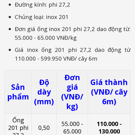
Đường kính: phi 27,2
Chủng loại: inox 201
Đơn giá ống inox 201 phi 27,2 dao động từ:
55.000 - 65.000 VNĐ/kg
Giá inox ống 201 phi 27,2 dao động từ
110.000 - 599.950 VNĐ/ cây 6m
Đơn
Độ
Giá thành
Sản
giá
dày
(VNĐ/ cây
phẩm
(VNĐ/
(mm)
6m)
kg)
Ống
55.000 -
110.000 -
201 phi
0,50
65.000
130.000