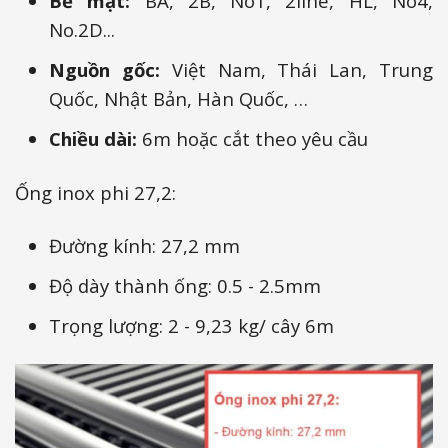
Bề mặt:
BA, 2B, No1, 2line, HL, No4,
No.2D...
Nguồn gốc:
Việt Nam, Thái Lan, Trung
Quốc, Nhật Bản, Hàn Quốc, …
Chiều dài:
6m hoặc cắt theo yêu cầu
Ống inox phi 27,2:
Đường kính: 27,2 mm
Độ dày thành ống: 0.5 - 2.5mm
Trọng lượng: 2 - 9,23 kg/ cây 6m