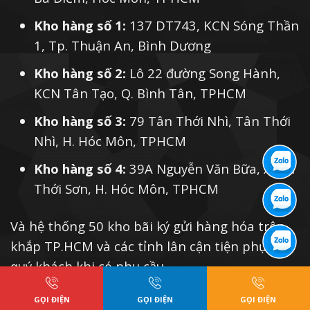
Kho hàng số 1:
137 DT743, KCN Sóng Thần
1, Tp. Thuận An, Bình Dương
Kho hàng số 2:
Lô 22 đường Song Hành,
KCN Tân Tạo, Q. Bình Tân, TPHCM
Kho hàng số 3:
79 Tân Thới Nhì, Tân Thới
Nhì, H. Hóc Môn, TPHCM
Kho hàng số 4:
39A Nguyễn Văn Bữa, Xuân
Thới Sơn, H. Hóc Môn, TPHCM
Và hệ thống 50 kho bãi ký gửi hàng hóa trên
khắp TP.HCM và các tỉnh lân cận tiện phục vụ
quý khách khi có nhu cầu
GỌI ĐIỆN
GỌI ĐIỆN
GỌI ĐIỆN
YÊU CẦU BÁO GIÁ NGAY!