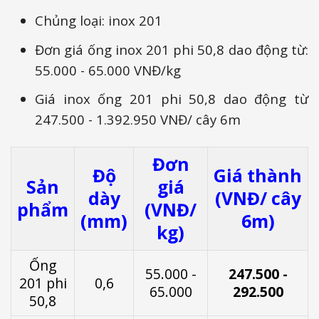
Chủng loại: inox 201
Đơn giá ống inox 201 phi 50,8 dao động từ:
55.000 - 65.000 VNĐ/kg
Giá inox ống 201 phi 50,8 dao động từ
247.500 - 1.392.950 VNĐ/ cây 6m
Đơn
Độ
Giá thành
Sản
giá
dày
(VNĐ/ cây
phẩm
(VNĐ/
(mm)
6m)
kg)
Ống
55.000 -
247.500 -
201 phi
0,6
65.000
292.500
50,8