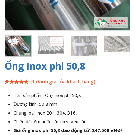
Ống Inox phi 50,8
(
1
đánh giá của khách hàng)
5
1
trên 5
dựa trên
Tên sản phẩm: Ống inox phi 50,8
đánh giá
Đường kính: 50,8 mm
Chủng loại:
inox 201, 304, 316,...
Chiều dài: 6m hoặc cắt theo yêu cầu.
Giá ống inox phi 50,8 dao động từ: 247.500 VNĐ/