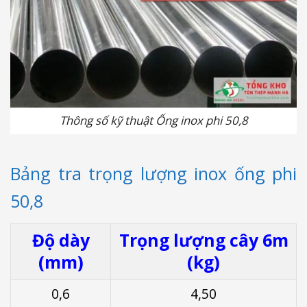
Thông số kỹ thuật Ống inox phi 50,8
Bảng tra trọng lượng inox ống phi
50,8
Độ dày
Trọng lượng cây 6m
(mm)
(kg)
0,6
4,50