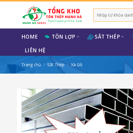
Bỏ
qua
Tìm
kiếm:
nội
dung
HOME
TÔN LỢP
SẮT THÉP
LIÊN HỆ
Trang chủ
/
Sắt Thép
/
Xà Gồ