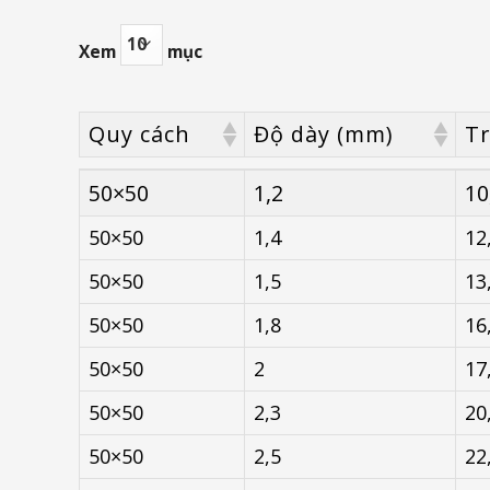
Xem
mục
Quy cách
Độ dày (mm)
Tr
Quy cách
Độ dày (mm)
Tr
50×50
1,2
10
50×50
1,4
12
50×50
1,5
13
50×50
1,8
16
50×50
2
17
50×50
2,3
20
50×50
2,5
22