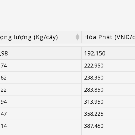
ọng lượng (Kg/cây)
Hòa Phát (VNĐ/c
ọng lượng (Kg/cây)
Hòa Phát (VNĐ/c
,98
192.150
,74
222.950
,62
238.350
,22
283.850
,94
313.950
,47
358.225
,14
387.450