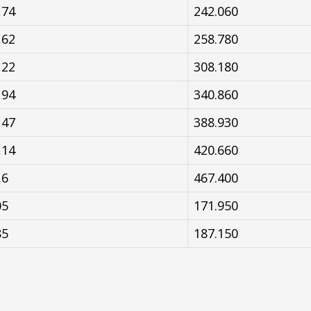
,74
242.060
,62
258.780
,22
308.180
,94
340.860
,47
388.930
,14
420.660
,6
467.400
05
171.950
85
187.150