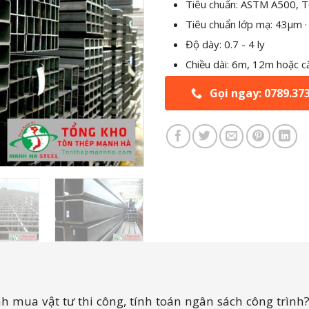
Tiêu chuẩn: ASTM A500, 
Tiêu chuẩn lớp mạ: 43μm ·
Độ dày: 0.7 - 4 ly
Chiều dài: 6m, 12m hoặc c
Gọi ngay: 0789.37
h mua vật tư thi công, tính toán ngân sách công trình