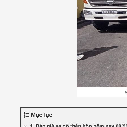
N
Mục lục
Báo giá xà gồ thép hộp hôm nay 08/20