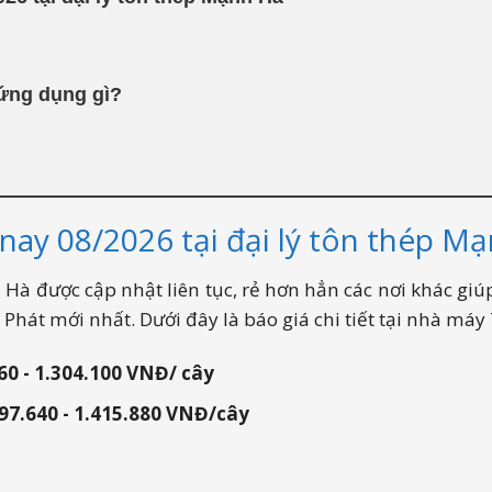
 ứng dụng gì?
nay 08/2026 tại đại lý tôn thép M
 Hà được cập nhật liên tục, rẻ hơn hẳn các nơi khác giú
ông dụng
Phát mới nhất. Dưới đây là báo giá chi tiết tại nhà má
 lý tôn thép mạnh Hà
ng cấp xà gồ thép hộp chính hãng, chiết khấu 3-7% t
60 - 1.304.100 VNĐ/ cây
97.640 - 1.415.880 VNĐ/cây