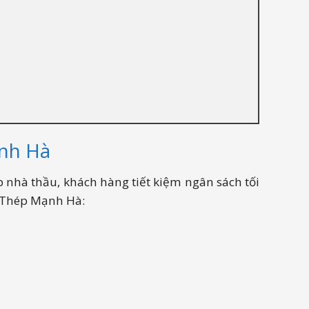
ạnh Hà
p nhà thầu, khách hàng tiết kiệm ngân sách tối
y Thép Mạnh Hà:
ại tphcm, giao hàng toàn Miền Nam