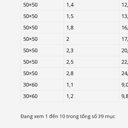
50×50
1,4
12
50×50
1,5
13
50×50
1,8
16
50×50
2
17
50×50
2,3
20
50×50
2,5
22
50×50
2,8
24
30×60
1,1
9,
30×60
1,2
9,
Đang xem 1 đến 10 trong tổng số 39 mục