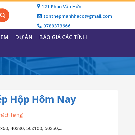
121 Phan Văn Hớn
tonthepmanhhaco@gmail.com
0789373666
REM
DỰ ÁN
BÁO GIÁ CÁC TỈNH
hép Hộp Hôm Nay
hách hàng)
x60, 40x80, 50x100, 50x50,...