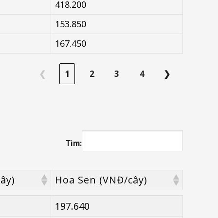
418.200
153.850
167.450
❮
1
2
3
4
❯
Tìm:
ây)
Hoa Sen (VNĐ/cây)
ây)
Hoa Sen (VNĐ/cây)
197.640