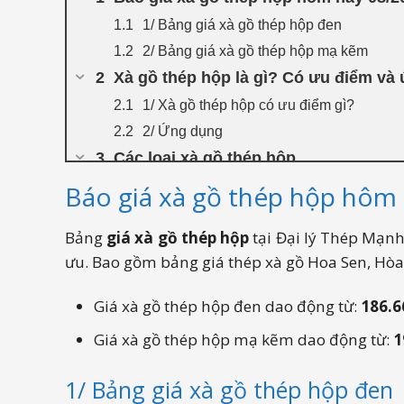
1/ Bảng giá xà gồ thép hộp đen
2/ Bảng giá xà gồ thép hộp mạ kẽm
Xà gồ thép hộp là gì? Có ưu điểm và
1/ Xà gồ thép hộp có ưu điểm gì?
2/ Ứng dụng
Các loại xà gồ thép hộp
1/ Xà gồ thép hộp đen
Báo giá xà gồ thép hộp hôm 
2/ Xà gồ thép hộp mạ kẽm
Bảng
giá xà gồ thép hộp
tại Đại lý Thép Mạnh
Những kích thước xà gồ thép hộp th
ưu. Bao gồm bảng giá thép xà gồ Hoa Sen, Hòa 
Quy trình mua xà gồ thép hộp tại đại
Đại lý tôn thép Mạnh Hà – địa chỉ cu
Giá xà gồ thép hộp đen dao động từ:
186.6
Giá xà gồ thép hộp mạ kẽm dao động từ:
1
1/ Bảng giá xà gồ thép hộp đen