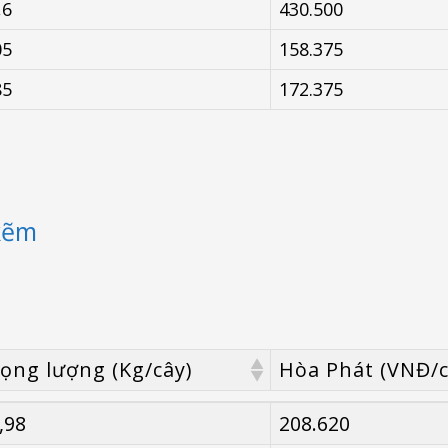
,6
430.500
05
158.375
85
172.375
kẽm
ọng lượng (Kg/cây)
Hòa Phát (VNĐ/c
ọng lượng (Kg/cây)
Hòa Phát (VNĐ/c
,98
208.620