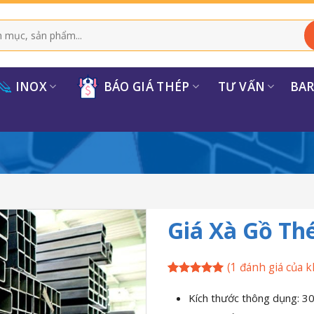
INOX
BÁO GIÁ THÉP
TƯ VẤN
BA
Giá Xà Gồ T
(
1
đánh giá của k
5
1
trên 5
dựa trên
Kích thước thông dụng: 30
đánh giá