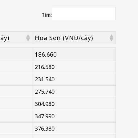
Tìm:
ây)
Hoa Sen (VNĐ/cây)
ây)
Hoa Sen (VNĐ/cây)
186.660
216.580
231.540
275.740
304.980
347.990
376.380