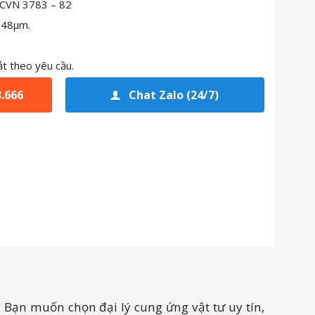
TCVN 3783 – 82
 48μm.
ắt theo yêu cầu.
3.666
Chat Zalo (24/7)
? Bạn muốn chọn đại lý cung ứng vật tư uy tín,