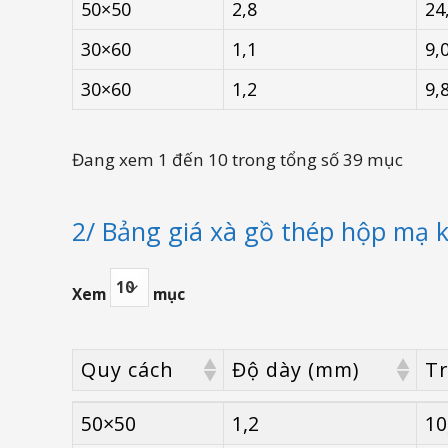
50×50
2,8
24
30×60
1,1
9,
30×60
1,2
9,
Đang xem 1 đến 10 trong tổng số 39 mục
2/ Bảng giá xà gồ thép hộp mạ 
Xem
mục
Quy cách
Độ dày (mm)
Tr
Quy cách
Độ dày (mm)
Tr
50×50
1,2
10