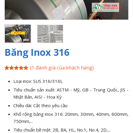
Băng Inox 316
(
1
đánh giá của khách hàng)
5
1
trên 5
dựa trên
Loại inox: SUS 316/316L
đánh giá
Tiêu chuẩn sản xuất: ASTM - Mỹ, GB - Trung Quốc, JIS -
Nhật Bản, AISI - Hoa Kỳ
Chiều dài: Cắt theo yêu cầu
Khổ rộng băng inox 316: 20mm, 30mm, 40mm, 600mm,
750mm,...
Tiêu chuẩn bề mặt: 2B, BA, HL, No.1, No.4, 2D,...