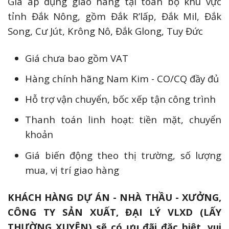
Giá áp dụng giao hàng tại toàn bộ khu vực
tỉnh Đắk Nông, gồm Đắk R’lấp, Đắk Mil, Đắk
Song, Cư Jút, Krông Nô, Đắk Glong, Tuy Đức
Giá chưa bao gồm VAT
Hàng chính hãng Nam Kim - CO/CQ đầy đủ
Hỗ trợ vận chuyển, bốc xếp tận công trình
Thanh toán linh hoạt: tiền mặt, chuyển
khoản
Giá biến động theo thị trường, số lượng
mua, vị trí giao hàng
KHÁCH HÀNG DỰ ÁN - NHÀ THẦU - XƯỞNG,
CÔNG TY SẢN XUẤT, ĐẠI LÝ VLXD (LẤY
THƯỜNG XUYÊN) sẽ có ưu đãi đặc biệt, vui