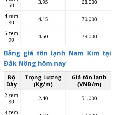
3.95
68.000
50
4 zem
4.15
70.000
80
5 zem
4.50
73.000
00
Bảng giá tôn lạnh Nam Kim tại
Đắk Nông hôm nay
Độ
Trọng Lượng
Giá tôn lạnh
Dày
(Kg/m)
(VNĐ/m)
2 zem
2.40
51.000
80
3 zem