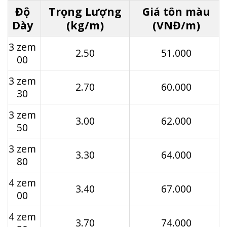
Độ
Trọng Lượng
Giá tôn màu
Dày
(kg/m)
(VNĐ/m)
3 zem
2.50
51.000
00
3 zem
2.70
60.000
30
3 zem
3.00
62.000
50
3 zem
3.30
64.000
80
4 zem
3.40
67.000
00
4 zem
3.70
74.000