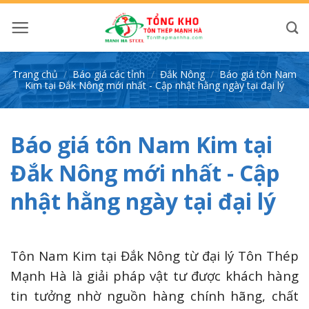
Bỏ
qua
nội
dung
Trang chủ
/
Báo giá các tỉnh
/
Đắk Nông
/
Báo giá tôn Nam
Kim tại Đắk Nông mới nhất - Cập nhật hằng ngày tại đại lý
Báo giá tôn Nam Kim tại
Đắk Nông mới nhất - Cập
nhật hằng ngày tại đại lý
Tôn Nam Kim tại Đắk Nông từ đại lý Tôn Thép
Mạnh Hà là giải pháp vật tư được khách hàng
tin tưởng nhờ nguồn hàng chính hãng, chất