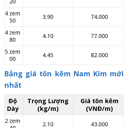
20
4 zem
3.90
74.000
50
4 zem
4.10
77.000
80
5 zem
4.45
82.000
00
Bảng giá tôn kẽm Nam Kim mới
nhất
Độ
Trọng Lượng
Giá tôn kẽm
Dày
(kg/m)
(VNĐ/m)
2 zem
2.10
43.000
40