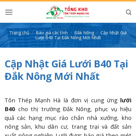
Bỏ
qua
nội
dung
Trang chủ
/
Báo giá các tỉnh
/
Đắk Nông
/
Cập Nhật Giá
Lưới B40 Tại Đắk Nông Mới Nhất
Cập Nhật Giá Lưới B40 Tại
Đắk Nông Mới Nhất
Tôn Thép Mạnh Hà là đơn vị cung ứng
lưới
B40
cho thị trường Đắk Nông, phục vụ hiệu
quả các hạng mục rào chắn nhà xưởng, kho
nông sản, khu dân cư, trang trại và đất sản
xuất nông nghiệp. Lưới được báo giá theo mét