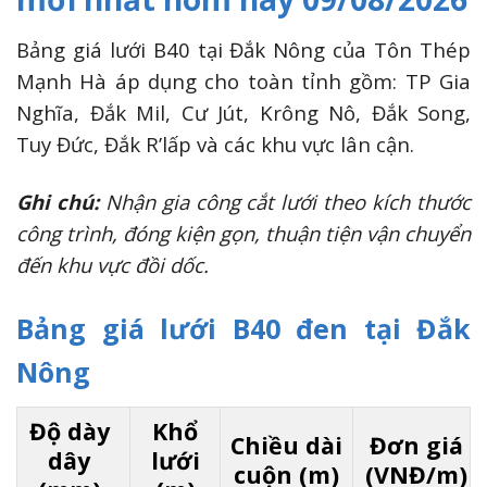
Bảng giá lưới B40 tại Đắk Nông của Tôn Thép
Mạnh Hà áp dụng cho toàn tỉnh gồm: TP Gia
Nghĩa, Đắk Mil, Cư Jút, Krông Nô, Đắk Song,
Tuy Đức, Đắk R’lấp và các khu vực lân cận.
Ghi chú:
Nhận gia công cắt lưới theo kích thước
công trình, đóng kiện gọn, thuận tiện vận chuyển
đến khu vực đồi dốc.
Bảng giá lưới B40 đen tại Đắk
Nông
Độ dày
Khổ
Chiều dài
Đơn giá
dây
lưới
cuộn (m)
(VNĐ/m)