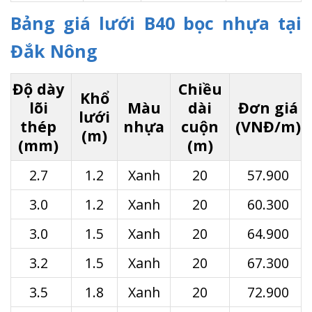
Bảng giá lưới B40 bọc nhựa tại
Đắk Nông
Độ dày
Chiều
Khổ
lõi
Màu
dài
Đơn giá
lưới
thép
nhựa
cuộn
(VNĐ/m)
(m)
(mm)
(m)
2.7
1.2
Xanh
20
57.900
3.0
1.2
Xanh
20
60.300
3.0
1.5
Xanh
20
64.900
3.2
1.5
Xanh
20
67.300
3.5
1.8
Xanh
20
72.900