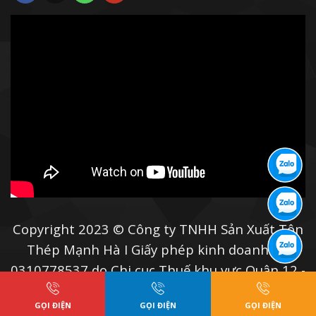
Copyright 2023 © Công ty TNHH Sản Xuất Tôn
Thép Mạnh Hà I Giấy phép kinh doanh số:
0310778537 do Chi cục Thuế khu vực Quận 12 -
huyện Hóc Môn, Tphcm cấp
GỌI ĐIỆN
GỌI ĐIỆN
GỌI ĐIỆN