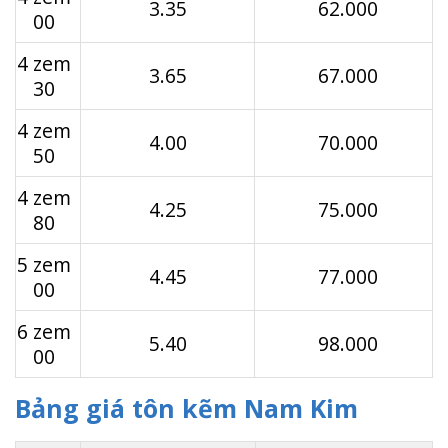
3.35
62.000
00
4 zem
3.65
67.000
30
4 zem
4.00
70.000
50
4 zem
4.25
75.000
80
5 zem
4.45
77.000
00
6 zem
5.40
98.000
00
Bảng giá tôn kẽm Nam Kim