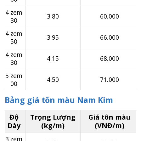
4 zem
3.80
60.000
30
4 zem
3.95
66.000
50
4 zem
4.15
68.000
80
5 zem
4.50
71.000
00
Bảng giá tôn màu Nam Kim
Độ
Trọng Lượng
Giá tôn màu
Dày
(kg/m)
(VNĐ/m)
3 zem