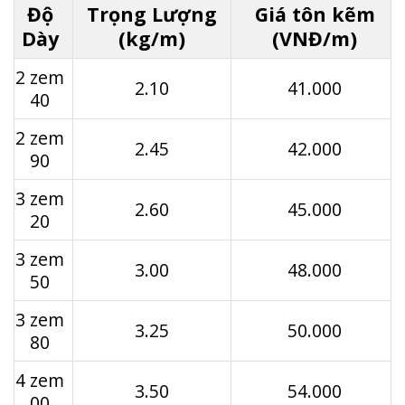
Độ
Trọng Lượng
Giá tôn kẽm
Dày
(kg/m)
(VNĐ/m)
2 zem
2.10
41.000
40
2 zem
2.45
42.000
90
3 zem
2.60
45.000
20
3 zem
3.00
48.000
50
3 zem
3.25
50.000
80
4 zem
3.50
54.000
00