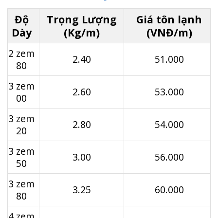
Độ
Trọng Lượng
Giá tôn lạnh
Dày
(Kg/m)
(VNĐ/m)
2 zem
2.40
51.000
80
3 zem
2.60
53.000
00
3 zem
2.80
54.000
20
3 zem
3.00
56.000
50
3 zem
3.25
60.000
80
4 zem