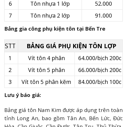
6
Tôn nhựa 1 lớp
52.000
7
Tôn nhựa 2 lớp
91.000
Bảng gia công phụ kiện tôn tại Bến Tre
STT
BẢNG GIÁ PHỤ KIỆN TÔN LỢP
1
Vít tôn 4 phân
64.000/bịch 200c
2
Vít tôn 5 phân
66.000/bịch 200c
3
Vít tôn 5 phân kẽm
84.000/bịch 100c
Lưu ý báo giá:
Bảng giá tôn Nam Kim được áp dụng trên toàn
tỉnh Long An, bao gồm Tân An, Bến Lức, Đức
Hòa, Cần Giuộc, Cần Đước, Tân Trụ, Thủ Thừa,