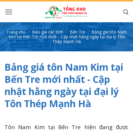
Bỏ
qua
nội
dung
Trang chủ
/
Báo giá các tỉnh
/
Bến Tre
/
Bảng giá tôn Nam
Kim tại Bến Tre mới nhất - Cập nhật hằng ngày tại đại lý Tôn
Thép Mạnh Hà
Bảng giá tôn Nam Kim tại
Bến Tre mới nhất - Cập
nhật hằng ngày tại đại lý
Tôn Thép Mạnh Hà
Tôn Nam Kim tại Bến Tre hiện đang được