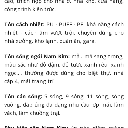
cao, thích hợp cho nhà ở, nhà kho, cửa hàng,
công trình kiến trúc.
Tôn cách nhiệt:
PU - PUFF - PE, khả năng cách
nhiệt - cách âm vượt trội, chuyên dùng cho
nhà xưởng, kho lạnh, quán ăn, gara.
Tôn sóng ngói Nam Kim:
mẫu mã sang trọng,
màu sắc như đỏ đậm, đỏ tươi, xanh rêu, xanh
ngọc…, thường được dùng cho biệt thự, nhà
cấp 4, mái trang trí.
Tôn cán sóng:
5 sóng, 9 sóng, 11 sóng, sóng
vuông, đáp ứng đa dạng nhu cầu lợp mái, làm
vách, làm chuồng trại.
Phụ kiện tôn Nam Kim:
úp nóc, diềm, máng