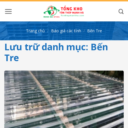
Bỏ
qua
nội
dung
Trang chủ
/
Báo giá các tỉnh
/
Bến Tre
Lưu trữ danh mục:
Bến
Tre