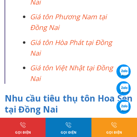
Nai
Giá tôn Phương Nam tại
Đồng Nai
Giá tôn Hòa Phát tại Đồng
Nai
Giá tôn Việt Nhật tại Đồng
Nai
Nhu cầu tiêu thụ tôn Hoa Sen
tại Đồng Nai
Đồng Nai là một trong những tỉnh có tốc độ đô
thị hóa và công nghiệp hóa nhanh, kéo theo
GỌI ĐIỆN
GỌI ĐIỆN
GỌI ĐIỆN