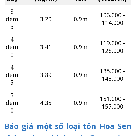
3
106.000 -
dem
3.20
0.9m
114.000
5
4
119.000 -
dem
3.41
0.9m
126.000
0
4
135.000 -
dem
3.89
0.9m
143.000
5
5
151.000 -
dem
4.35
0.9m
157.000
0
Báo giá một số loại tôn Hoa Sen