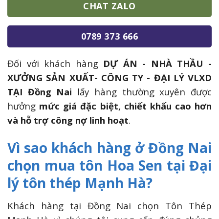
CHAT ZALO
0789 373 666
Đối với khách hàng
DỰ ÁN - NHÀ THẦU -
XƯỞNG SẢN XUẤT- CÔNG TY - ĐẠI LÝ VLXD
TẠI Đồng Nai
lấy hàng thường xuyên được
hưởng
mức giá đặc biệt, chiết khấu cao hơn
và hỗ trợ công nợ linh hoạt
.
Vì sao khách hàng ở Đồng Nai
chọn mua tôn Hoa Sen tại Đại
lý tôn thép Mạnh Hà?
Khách hàng tại Đồng Nai chọn Tôn Thép