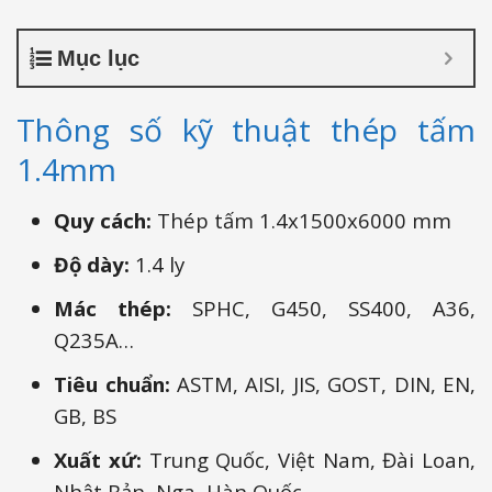
Mục lục
Thông số kỹ thuật thép tấm
1.4mm
Quy cách:
Thép tấm 1.4x1500x6000 mm
Độ dày:
1.4 ly
Mác thép:
SPHC, G450, SS400, A36,
Q235A…
Tiêu chuẩn:
ASTM, AISI, JIS, GOST, DIN, EN,
GB, BS
Xuất xứ:
Trung Quốc, Việt Nam, Đài Loan,
Nhật Bản, Nga, Hàn Quốc…