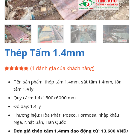
Thép Tấm 1.4mm
(
1
đánh giá của khách hàng)
5
1
trên 5
dựa trên
Tên sản phẩm: thép tấm 1.4mm, sắt tấm 1.4mm, tôn
đánh giá
tấm 1.4 ly
Quy cách: 1.4x1500x6000 mm
Độ dày: 1.4 ly
Thương hiệu: Hòa Phát, Posco, Formosa, nhập khẩu
Nga, Nhật Bản, Hàn Quốc
Đơn giá thép tấm 1.4mm dao động từ: 13.600 VNĐ/