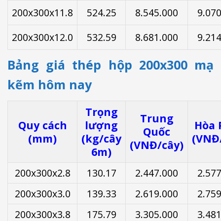
200x300x11.8
524.25
8.545.000
9.07
200x300x12.0
532.59
8.681.000
9.21
Bảng giá thép hộp 200x300 mạ
kẽm hôm nay
Trọng
Trung
Quy cách
lượng
Hòa 
Quốc
(mm)
(kg/cây
(VNĐ
(VNĐ/cây)
6m)
200x300x2.8
130.17
2.447.000
2.57
200x300x3.0
139.33
2.619.000
2.75
200x300x3.8
175.79
3.305.000
3.48