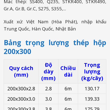
Mác thép: SS400, Q235, STKR400, STKR490,
Gr.A, Gr.B, Gr.C, S275, S355,...
Xuất xứ: Việt Nam (Hòa Phát), nhập khẩu
Trung Quốc, Hàn Quốc, Nhật Bản
Bảng trọng lượng thép hộp
200x300
Độ
Trọng
Quy cách
Chiều
dày
lượng
(mm)
dài
(mm)
(kg/cây)
200x300x2.8
2.8
6m
130.17
200x300x3.0
3.0
6m
139.33
200x300x3.8
3.8
6m
175.79