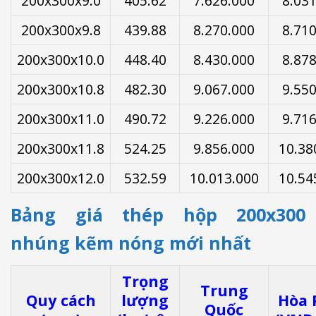
200x300x9.0
405.62
7.626.000
8.03
200x300x9.8
439.88
8.270.000
8.71
200x300x10.0
448.40
8.430.000
8.87
200x300x10.8
482.30
9.067.000
9.55
200x300x11.0
490.72
9.226.000
9.71
200x300x11.8
524.25
9.856.000
10.38
200x300x12.0
532.59
10.013.000
10.54
Bảng giá thép hộp 200x300
nhúng kẽm nóng mới nhất
Trọng
Trung
Quy cách
lượng
Hòa 
Quốc