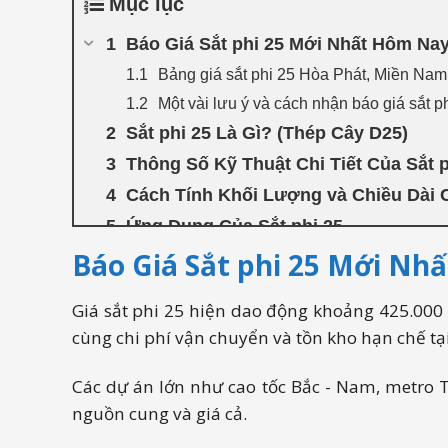
Mục lục
Báo Giá Sắt phi 25 Mới Nhất Hôm Nay
Bảng giá sắt phi 25 Hòa Phát, Miền Nam
Một vài lưu ý và cách nhận báo giá sắt p
Sắt phi 25 Là Gì? (Thép Cây D25)
Thông Số Kỹ Thuật Chi Tiết Của Sắt p
Cách Tính Khối Lượng và Chiều Dài C
Ứng Dụng Của Sắt phi 25
Báo Giá Sắt phi 25 Mới Nh
Các Thương Hiệu Sắt phi 25 Uy Tín T
Yếu Tố Tác Động Tới Giá Thép Phi 25
Giá sắt phi 25 hiện dao động khoảng 425.000 
Mua Sắt Phi 25 Ở Đâu Uy Tín Và Chấ
cùng chi phí vận chuyển và tồn kho hạn chế tạ
Các dự án lớn như cao tốc Bắc - Nam, metro
nguồn cung và giá cả.