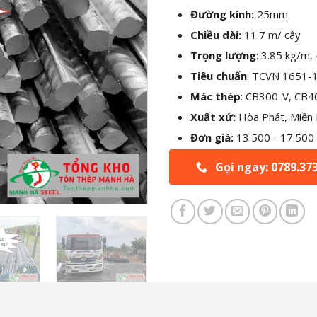
Đường kính:
25mm
Chiều dài:
11.7 m/ cây
Trọng lượng
: 3.85 kg/m,
Tiêu chuẩn
: TCVN 1651-
Mác thép
: CB300-V, CB4
Xuất xứ:
Hòa Phát, Miền 
Đơn giá:
13.500 - 17.500
Gọi ngay: 0789.37