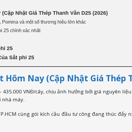
 (Cập Nhật Giá Thép Thanh Vằn D25 (2026)
, Pomina và một số thương hiệu lớn khác
hi 25 chính xác nhất
hi 25
ủa Sắt phi 25
ất Hôm Nay (Cập Nhật Giá Thép 
ại Việt Nam
- 435.000 VNĐ/cây, chịu ảnh hưởng bởi giá nguyên liệu
t Lượng?
i nhà máy.
 TP.HCM cùng gói kích cầu đầu tư công đang thúc đẩy 