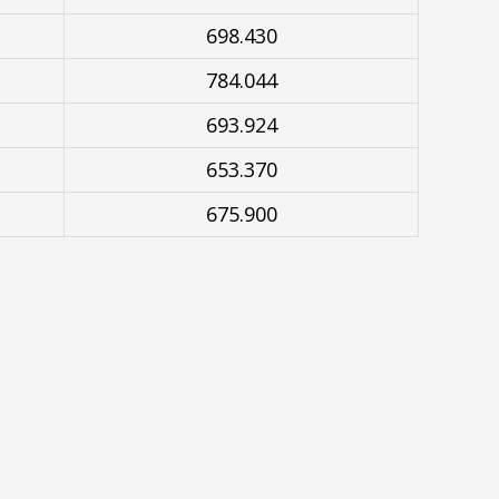
698.430
784.044
693.924
653.370
675.900