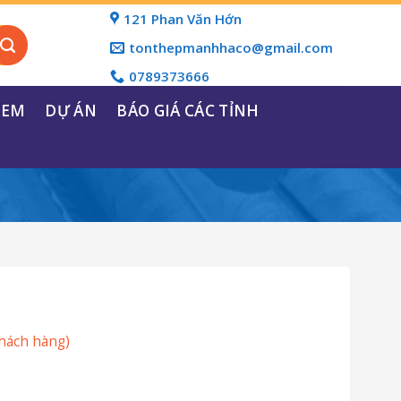
121 Phan Văn Hớn
tonthepmanhhaco@gmail.com
0789373666
REM
DỰ ÁN
BÁO GIÁ CÁC TỈNH
hách hàng)