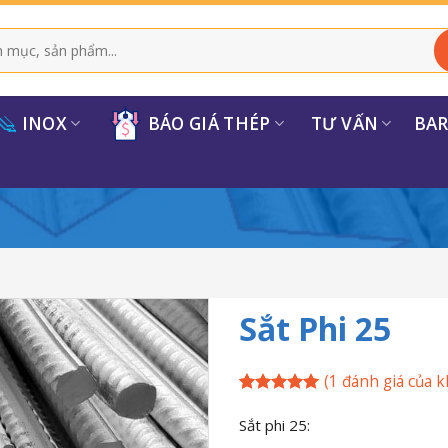
INOX
BÁO GIÁ THÉP
TƯ VẤN
BA
Sắt Phi 25
(
1
đánh giá của k
5
1
trên 5
dựa trên
Sắt phi 25:
đánh giá