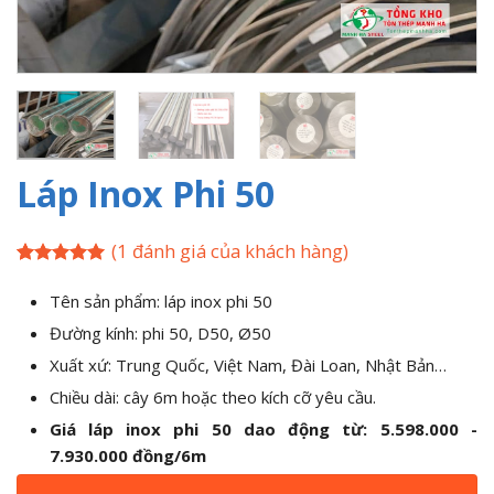
Láp Inox Phi 50
(
1
đánh giá của khách hàng)
5
1
trên 5
dựa trên
Tên sản phẩm: láp inox phi 50
đánh giá
Đường kính: phi 50, D50, Ø50
Xuất xứ: Trung Quốc, Việt Nam, Đài Loan, Nhật Bản…
Chiều dài: cây 6m hoặc theo kích cỡ yêu cầu.
Giá láp inox phi 50 dao động từ: 5.598.000 -
7.930.000 đồng/6m