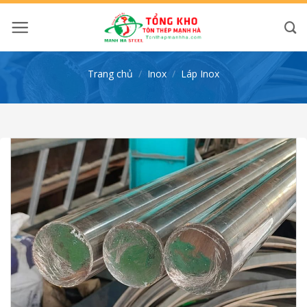
Bỏ
qua
nội
dung
Trang chủ
/
Inox
/
Láp Inox