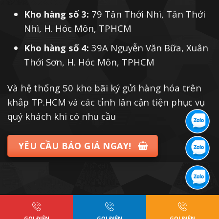
Kho hàng số 3:
79 Tân Thới Nhì, Tân Thới
Nhì, H. Hóc Môn, TPHCM
Kho hàng số 4:
39A Nguyễn Văn Bữa, Xuân
Thới Sơn, H. Hóc Môn, TPHCM
Và hệ thống 50 kho bãi ký gửi hàng hóa trên
khắp TP.HCM và các tỉnh lân cận tiện phục vụ
quý khách khi có nhu cầu
YÊU CẦU BÁO GIÁ NGAY!
GỌI ĐIỆN
GỌI ĐIỆN
GỌI ĐIỆN