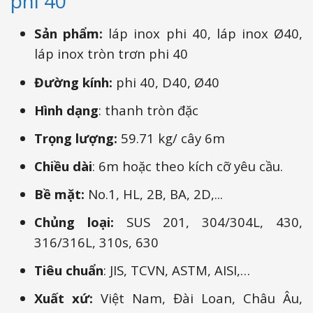
phi 40
Sản phẩm:
láp inox phi 40, láp inox Ø40,
láp inox tròn trơn phi 40
Đường kính:
phi 40, D40, Ø40
Hình dạng
: thanh tròn đặc
Trọng lượng:
59.71 kg/ cây 6m
Chiều dài
: 6m hoặc theo kích cỡ yêu cầu.
Bề mặt:
No.1, HL, 2B, BA, 2D,...
Chủng loại:
SUS 201, 304/304L, 430,
316/316L, 310s, 630
Tiêu chuẩn
: JIS, TCVN, ASTM, AISI,…
Xuất xứ:
Việt Nam, Đài Loan, Châu Âu,