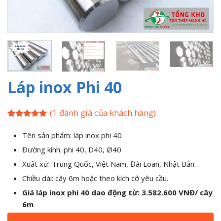
Láp inox Phi 40
(
1
đánh giá của khách hàng)
5
1
trên 5
dựa trên
Tên sản phẩm: láp inox phi 40
đánh giá
Đường kính: phi 40, D40, Ø40
Xuất xứ: Trung Quốc, Việt Nam, Đài Loan, Nhật Bản…
Chiều dài: cây 6m hoặc theo kích cỡ yêu cầu.
Giá láp inox phi 40 dao động từ: 3.582.600 VNĐ/ cây
6m