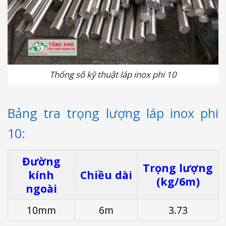
Thống số kỹ thuật láp inox phi 10
Bảng tra trọng lượng láp inox phi
10:
Đường
Trọng lượng
kính
Chiều dài
(kg/6m)
ngoài
10mm
6m
3.73