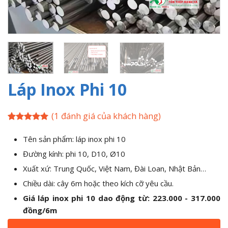
Láp Inox Phi 10
(
1
đánh giá của khách hàng)
5
1
trên 5
dựa trên
Tên sản phẩm: láp inox phi 10
đánh giá
Đường kính: phi 10, D10, Ø10
Xuất xứ: Trung Quốc, Việt Nam, Đài Loan, Nhật Bản…
Chiều dài: cây 6m hoặc theo kích cỡ yêu cầu.
Giá láp inox phi 10 dao động từ: 223.000 - 317.000
đồng/6m