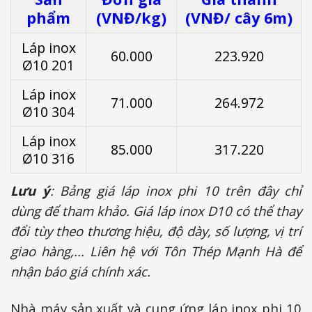
phẩm
(VNĐ/kg)
(VNĐ/ cây 6m)
Láp inox
60.000
223.920
Ø10 201
Láp inox
71.000
264.972
Ø10 304
Láp inox
85.000
317.220
Ø10 316
Lưu ý
: Bảng giá láp inox phi 10 trên đây chỉ
dùng để tham khảo. Giá láp inox D10 có thể thay
đổi tùy theo thương hiệu, độ dày, số lượng, vị trí
giao hàng,... Liên hệ với Tôn Thép Mạnh Hà để
nhận báo giá chính xác.
Nhà máy sản xuất và cung ứng láp inox phi 10