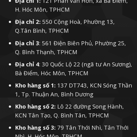
Địa chỉ 1:
121 Phan Văn Hơn, xã Bà Điểm,
H. Hóc Môn, TPHCM
Địa chỉ 2:
550 Cộng Hoà, Phường 13,
Q.Tân Bình, TPHCM
Địa chỉ 3
: 561 Điện Biên Phủ, Phường 25,
Q. Bình Thạnh, TPHCM
Địa chỉ 4
: 30 Quốc Lộ 22 (ngã tư An Sương),
Bà Điểm, Hóc Môn, TPHCM
Kho hàng số 1:
137 DT743, KCN Sóng Thần
1, Tp. Thuận An, Bình Dương
Kho hàng số 2:
Lô 22 đường Song Hành,
KCN Tân Tạo, Q. Bình Tân, TPHCM
Kho hàng số 3:
79 Tân Thới Nhì, Tân Thới
Nhì, H. Hóc Môn, TPHCM