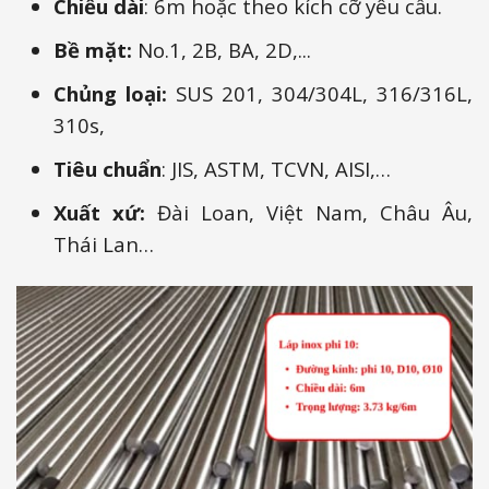
Chiều dài
: 6m hoặc theo kích cỡ yêu cầu.
Bề mặt:
No.1, 2B, BA, 2D,...
Chủng loại:
SUS 201, 304/304L, 316/316L,
310s,
Tiêu chuẩn
: JIS, ASTM, TCVN, AISI,…
Xuất xứ:
Đài Loan, Việt Nam, Châu Âu,
Thái Lan…