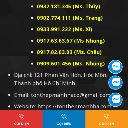
0932.181.345 (Ms. Thúy)
0902.774.111 (Ms. Trang)
0933.991.222 (Ms. Xí)
0917.63.63.67 (Ms Nhung)
0917.02.03.03 (Ms. Châu)
0909.601.456 (Ms. Nhung)
Địa chỉ: 121 Phan Văn Hớn, Hóc Môn,
Thành phố Hồ Chí Minh
Email: tonthepmanhhaco@gmail.com
Website: https://tonthepmanhha.com
GỌI ĐIỆN
GỌI ĐIỆN
GỌI ĐIỆN