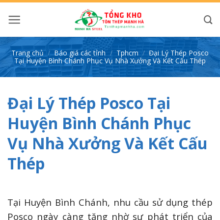
Bỏ
qua
nội
dung
Trang chủ
/
Báo giá các tỉnh
/
Tphcm
/
Đại Lý Thép Posco
Tại Huyện Bình Chánh Phục Vụ Nhà Xưởng Và Kết Cấu Thép
Đại Lý Thép Posco Tại
Huyện Bình Chánh Phục
Vụ Nhà Xưởng Và Kết Cấu
Thép
Tại Huyện Bình Chánh, nhu cầu sử dụng thép
Posco ngày càng tăng nhờ sự phát triển của