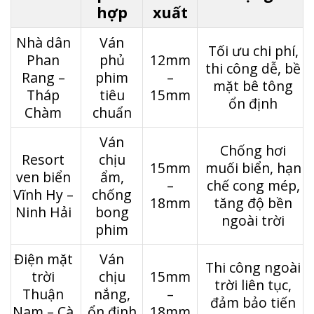
hợp
xuất
Nhà dân
Ván
Tối ưu chi phí,
Phan
phủ
12mm
thi công dễ, bề
Rang –
phim
–
mặt bê tông
Tháp
tiêu
15mm
ổn định
Chàm
chuẩn
Ván
Chống hơi
Resort
chịu
15mm
muối biển, hạn
ven biển
ẩm,
–
chế cong mép,
Vĩnh Hy –
chống
18mm
tăng độ bền
Ninh Hải
bong
ngoài trời
phim
Điện mặt
Ván
Thi công ngoài
trời
chịu
15mm
trời liên tục,
Thuận
nắng,
–
đảm bảo tiến
Nam – Cà
ổn định
18mm