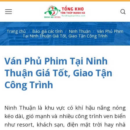
Bỏ
qua
nội
dung
Trang chủ
/
Báo giá các tỉnh
/
Ninh Thuận
/
Ván Phủ Phim
Tại Ninh Thuận Giá Tốt, Giao Tận Công Trình
Ván Phủ Phim Tại Ninh
Thuận Giá Tốt, Giao Tận
Công Trình
Ninh Thuận là khu vực có khí hậu nắng nóng
kéo dài, gió mạnh và nhiều công trình ven biển
như resort, khách sạn, điện mặt trời hay nhà