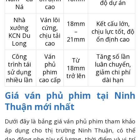
độ dự án
Ná
cao
Nhà
Ván lõi
18mm
Kết cấu lớn,
xưởng
cứng,
–
chịu lực tốt, độ
KCN Du
chịu tải
21mm
ổn định cao
Long
cao
Công
Ván
Tăng số lần
Từ
trình tái
phủ
luân chuyển,
18mm
sử dụng
phim
giảm chi phí
trở lên
nhiều lần
cao cấp
dài hạn
Giá ván phủ phim tại Ninh
Thuận mới nhất
Dưới đây là bảng giá ván phủ phim tham khảo
áp dụng cho thị trường Ninh Thuận, có thể
dao động nhẹ tùy số lượng, thời điểm và vị trí