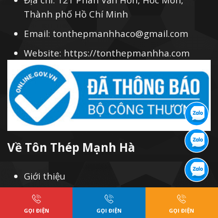
Thành phố Hồ Chí Minh
Email: tonthepmanhhaco@gmail.com
Website: https://tonthepmanhha.com
Về Tôn Thép Mạnh Hà
Giới thiệu
Thành tựu đạt được
GỌI ĐIỆN
GỌI ĐIỆN
GỌI ĐIỆN
Hồ sơ năng lực