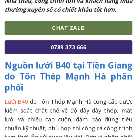
Nhà thầu, công trình lớn và khách hàng mua
thường xuyên sẽ có chiết khấu tốt hơn.
CHAT ZALO
0789 373 666
Nguồn lưới B40 tại Tiền Giang
do Tôn Thép Mạnh Hà phân
phối
Lưới B40
do Tôn Thép Mạnh Hà cung cấp được
kiểm soát chặt chẽ về độ dày dây thép, mắt
lưới và chiều cao cuộn, đảm bảo đúng tiêu
chuẩn kỹ thuật, phù hợp thi công cả công trình
tạm thời lẫn sử dụng lâu dài. Đơn vị phân phối