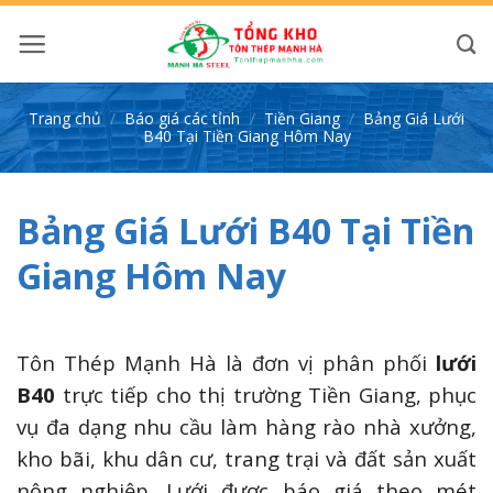
Bỏ
qua
nội
dung
Trang chủ
/
Báo giá các tỉnh
/
Tiền Giang
/
Bảng Giá Lưới
B40 Tại Tiền Giang Hôm Nay
Bảng Giá Lưới B40 Tại Tiền
Giang Hôm Nay
Tôn Thép Mạnh Hà là đơn vị phân phối
lưới
B40
trực tiếp cho thị trường Tiền Giang, phục
vụ đa dạng nhu cầu làm hàng rào nhà xưởng,
kho bãi, khu dân cư, trang trại và đất sản xuất
nông nghiệp. Lưới được báo giá theo mét