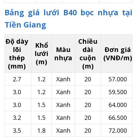
Bảng giá lưới B40 bọc nhựa tại
Tiền Giang
Độ dày
Chiều
Khổ
lõi
Màu
dài
Đơn giá
lưới
thép
nhựa
cuộn
(VNĐ/m)
(m)
(mm)
(m)
2.7
1.2
Xanh
20
57.000
3.0
1.2
Xanh
20
59.500
3.0
1.5
Xanh
20
64.000
3.2
1.5
Xanh
20
66.500
3.5
1.8
Xanh
20
72.000