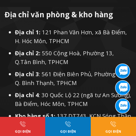
Địa chỉ văn phòng & kho hàng
Địa chỉ 1:
121 Phan Văn Hơn, xã Bà Điểm,
H. Hóc Môn, TPHCM
Địa chỉ 2:
550 Cộng Hoà, Phường 13,
Q.Tân Bình, TPHCM
Địa chỉ 3
: 561 Điện Biên Phủ, Phường 25,
Q. Bình Thạnh, TPHCM
Địa chỉ 4
: 30 Quốc Lộ 22 (ngã tư An Sương),
Bà Điểm, Hóc Môn, TPHCM
Kho hàng số 1:
137 DT743, KCN Sóng Thần
1, Tp. Thuận An, Bình Dương
GỌI ĐIỆN
GỌI ĐIỆN
GỌI ĐIỆN