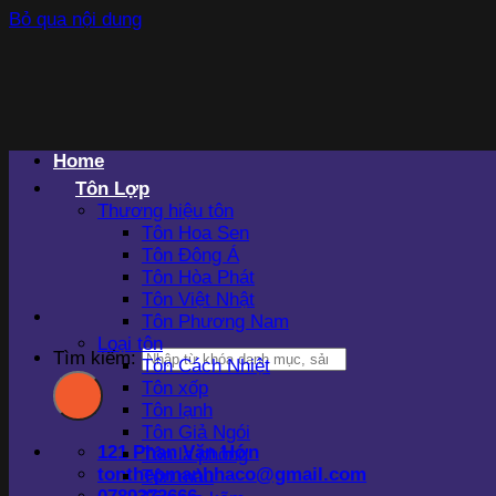
Bỏ qua nội dung
Home
Tôn Lợp
Thương hiệu tôn
Tôn Hoa Sen
Tôn Đông Á
Tôn Hòa Phát
Tôn Việt Nhật
Tôn Phương Nam
Loại tôn
Tìm kiếm:
Tôn Cách Nhiệt
Tôn xốp
Tôn lạnh
Tôn Giả Ngói
121 Phan Văn Hớn
Tôn la phông
tonthepmanhhaco@gmail.com
Tôn màu