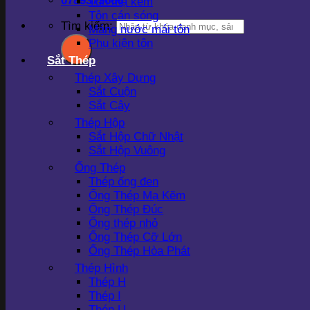
0789373666
Tôn mạ kẽm
Tôn cán sóng
Tìm kiếm:
Máng nước mái tôn
Phụ kiện tôn
Sắt Thép
Thép Xây Dựng
Sắt Cuộn
Sắt Cây
Thép Hộp
Sắt Hộp Chữ Nhật
Sắt Hộp Vuông
Ống Thép
Thép ống đen
Ống Thép Mạ Kẽm
Ống Thép Đúc
Ống thép nhỏ
Ống Thép Cỡ Lớn
Ống Thép Hòa Phát
Thép Hình
Thép H
Thép I
Thép U