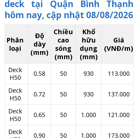
deck tại Quận Bình Thạnh
hôm nay, cập nhật 08/08/2026
Chiều
Khổ
Độ
Phân
cao
hữu
Giá
dày
loại
sóng
dụng
(VNĐ/m)
(mm)
(mm)
(mm)
Deck
0.58
50
930
113.000
H50
Deck
0.72
50
930
137.000
H50
Deck
0.65
50
1.000
121.000
H50
Deck
0.90
50
1.000
173.000