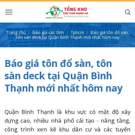
Bỏ
qua
nội
dung
Trang chủ
/
Báo giá các tỉnh
/
Tphcm
/
Báo giá tôn đổ sàn,
tôn sàn deck tại Quận Bình Thạnh mới nhất hôm nay
Báo giá tôn đổ sàn, tôn
sàn deck tại Quận Bình
Thạnh mới nhất hôm nay
Quận Bình Thạnh là khu vực có mật độ xây
dựng cao, nhiều nhà phố cải tạo - nâng tầng,
công trình xen kẽ khu dân cư và các tuyến