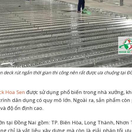
n deck rút ngắn thời gian thi công nên rất được ưa chuộng tại Đ
ck Hoa Sen
được sử dụng phổ biến trong nhà xưởng, kho
 trình dân dụng có quy mô lớn. Ngoài ra, sản phẩm còn
 và độ ổn định cao.
lớn tại Đồng Nai gồm: TP. Biên Hòa, Long Thành, Nhơn
ng chỉ là vật liệu xây dựng mà còn là giải pháp tối ưu