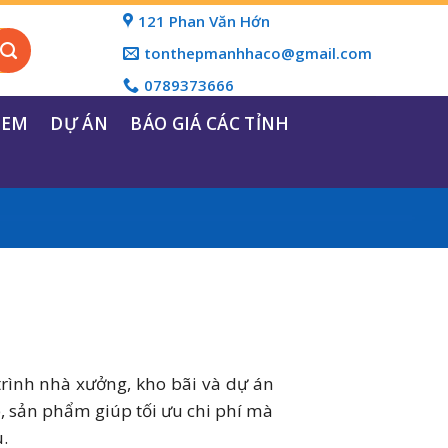
121 Phan Văn Hớn
tonthepmanhhaco@gmail.com
0789373666
REM
DỰ ÁN
BÁO GIÁ CÁC TỈNH
trình nhà xưởng, kho bãi và dự án
, sản phẩm giúp tối ưu chi phí mà
.