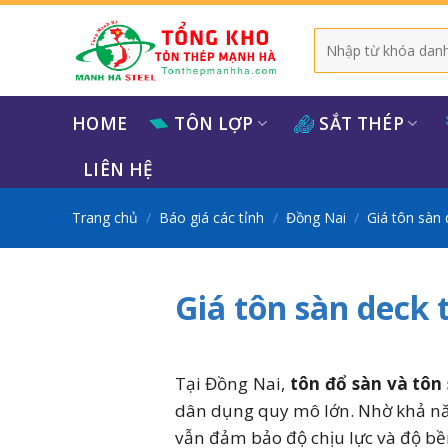
Bỏ
qua
Tìm
kiếm:
nội
dung
HOME
TÔN LỢP
SẮT THÉP
LIÊN HỆ
Trang chủ
/
Báo giá các tỉnh
/
Đồng Nai
/
Giá tôn sàn 
Giá tôn sàn deck
Tại Đồng Nai,
tôn đổ sàn và tôn
dân dụng quy mô lớn. Nhờ khả năn
vẫn đảm bảo độ chịu lực và độ bề