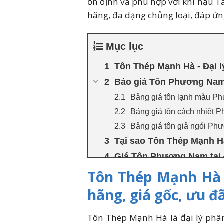
ổn định và phù hợp với khí hậu 
hãng, đa dạng chủng loại, đáp ứng
Mục lục
Tôn Thép Mạnh Hà - Đại l
Báo giá Tôn Phương Nam 
Bảng giá tôn lạnh màu Ph
Bảng giá tôn cách nhiệt 
Bảng giá tôn giả ngói Ph
Tại sao Tôn Thép Mạnh Hà
Giá Tôn Phương Nam tại 
Nhu cầu tiêu thụ Tôn Ph
Tôn Thép Mạnh Hà -
Câu hỏi thường gặp (FAQ
hãng, giá gốc, ưu đã
Liên hệ nhận báo giá Tôn
Tôn Thép Mạnh Hà là đại lý phâ