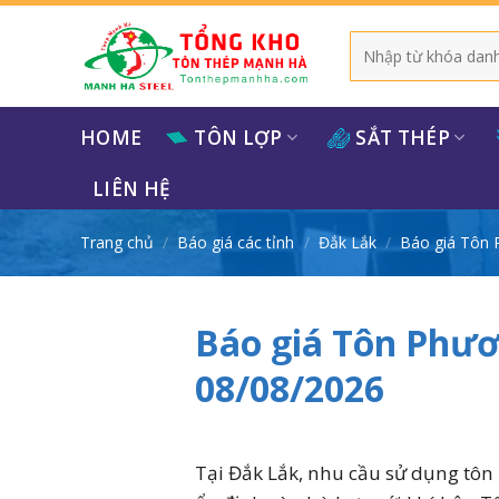
Bỏ
qua
Tìm
kiếm:
nội
dung
HOME
TÔN LỢP
SẮT THÉP
LIÊN HỆ
Trang chủ
/
Báo giá các tỉnh
/
Đắk Lắk
/
Báo giá Tôn 
Báo giá Tôn Phươ
08/08/2026
Tại Đắk Lắk, nhu cầu sử dụng tôn