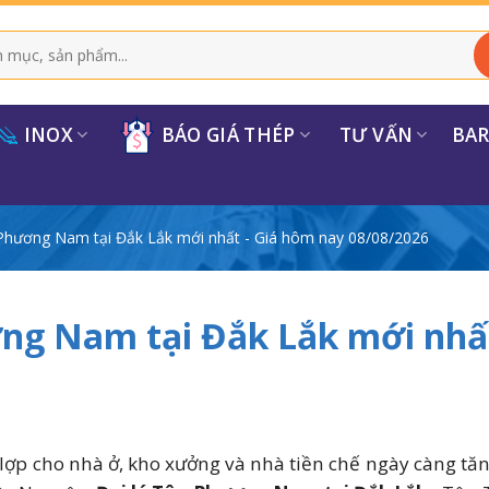
INOX
BÁO GIÁ THÉP
TƯ VẤN
BA
Phương Nam tại Đắk Lắk mới nhất - Giá hôm nay 08/08/2026
ng Nam tại Đắk Lắk mới nhất
 lợp cho nhà ở, kho xưởng và nhà tiền chế ngày càng tăn