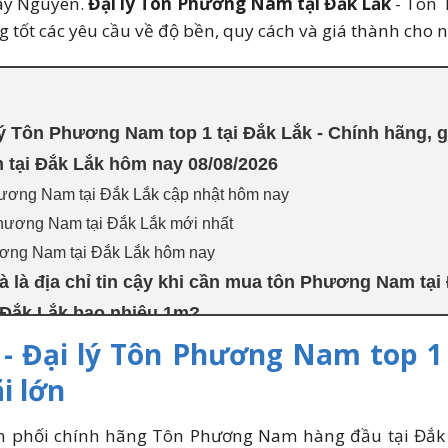
Tây Nguyên.
Đại lý Tôn Phương Nam tại Đắk Lắk
- Tôn 
 tốt các yêu cầu về độ bền, quy cách và giá thành cho n
ý Tôn Phương Nam top 1 tại Đắk Lắk - Chính hãng, gi
tại Đắk Lắk hôm nay 08/08/2026
ương Nam tại Đắk Lắk cập nhật hôm nay
Phương Nam tại Đắk Lắk mới nhất
ương Nam tại Đắk Lắk hôm nay
 là địa chỉ tin cậy khi cần mua tôn Phương Nam tại
Đắk Lắk bao nhiêu 1m?
ương Nam tại Đắk Lắk
 Đại lý Tôn Phương Nam top 1 
) khi mua Tôn Phương Nam tại Đắk Lắk
i lớn
 Phương Nam tại Đắk Lắk - Nhận ưu đãi 3 - 7%
n phối chính hãng Tôn Phương Nam hàng đầu tại Đắk 