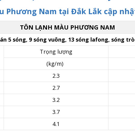
àu Phương Nam tại Đắk Lắk cập nhậ
TÔN LẠNH MÀU PHƯƠNG NAM
cán 5 sóng, 9 sóng vuông, 13 sóng lafong, sóng trò
Trọng lượng
(kg/m)
2.3
2.7
3.2
3.7
4.1