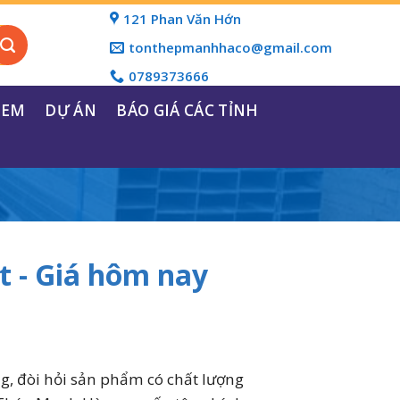
121 Phan Văn Hớn
tonthepmanhhaco@gmail.com
0789373666
REM
DỰ ÁN
BÁO GIÁ CÁC TỈNH
 - Giá hôm nay
g, đòi hỏi sản phẩm có chất lượng