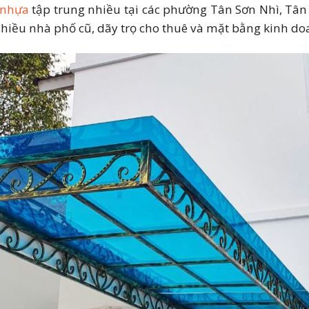
 nhựa
tập trung nhiều tại các phường Tân Sơn Nhì, Tân
 nhựa tại Quận Tân Phú - Chiết khấu 3 - 7% hôm nay
hiều nhà phố cũ, dãy trọ cho thuê và mặt bằng kinh doa