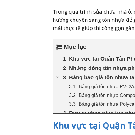
Trong quá trình sửa chữa nhà ở,
hướng chuyển sang tôn nhựa để gi
mái thực tế giúp thi công gọn gàn
Mục lục
Khu vực tại Quận Tân Ph
Những dòng tôn nhựa phù
Bảng báo giá tôn nhựa tạ
Bảng giá tôn nhựa PVC/A
Bảng giá tôn nhựa Compos
Bảng giá tôn nhựa Polyca
Đơn vị phân phối tôn nhự
Giá tôn nhựa tại Quận T
Khu vực tại Quận T
Câu hỏi thường gặp khi 