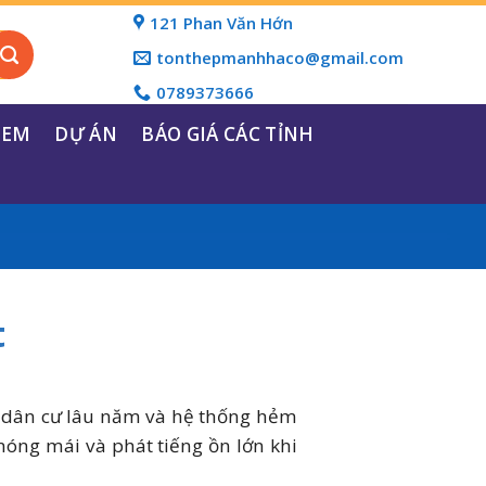
121 Phan Văn Hớn
tonthepmanhhaco@gmail.com
0789373666
REM
DỰ ÁN
BÁO GIÁ CÁC TỈNH
t
hu dân cư lâu năm và hệ thống hẻm
nóng mái và phát tiếng ồn lớn khi