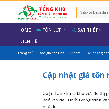
Bỏ
qua
Tìm
kiếm:
nội
dung
HOME
TÔN LỢP
SẮT THÉP
LIÊN HỆ
Trang chủ
/
Báo giá các tỉnh
/
Tphcm
/
Cập nhật giá 
Cập nhật giá tôn
Quận Tân Phú là khu vực đô thị p
nhỏ kéo dài. Nhiều công trình vẫ
mưa to.