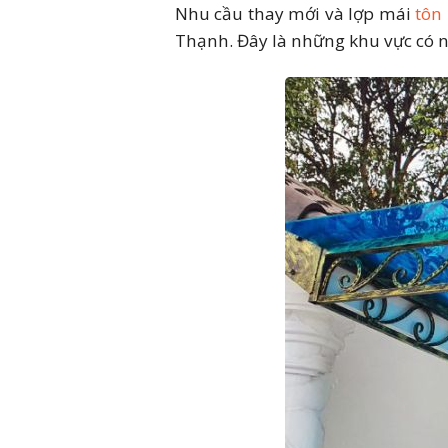
Nhu cầu thay mới và lợp mái
tôn
Liên hệ nhận báo giá tôn
Thạnh. Đây là những khu vực có n