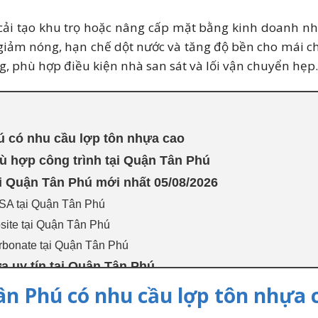
 cải tạo khu trọ hoặc nâng cấp mặt bằng kinh doanh n
ảm nóng, hạn chế dột nước và tăng độ bền cho mái che.
g, phù hợp điều kiện nhà san sát và lối vận chuyển hẹp.
ú có nhu cầu lợp tôn nhựa cao
 hợp công trình tại Quận Tân Phú
i Quận Tân Phú mới nhất 05/08/2026
SA tại Quận Tân Phú
ite tại Quận Tân Phú
rbonate tại Quận Tân Phú
a uy tín tại Quận Tân Phú
ân Phú hiện dao động bao nhiêu?
ân Phú có nhu cầu lợp tôn nhựa 
mua tôn nhựa tại Quận Tân Phú