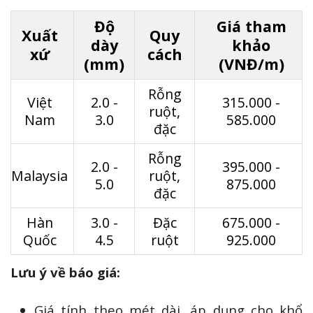
Độ
Giá tham
Xuất
Quy
dày
khảo
xứ
cách
(mm)
(VNĐ/m)
Rỗng
Việt
2.0 -
315.000 -
ruột,
Nam
3.0
585.000
đặc
Rỗng
2.0 -
395.000 -
Malaysia
ruột,
5.0
875.000
đặc
Hàn
3.0 -
Đặc
675.000 -
Quốc
4.5
ruột
925.000
Lưu ý về báo giá:
Giá tính theo mét dài, áp dụng cho khổ