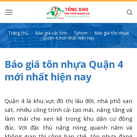
Bỏ
qua
nội
dung
Trang chủ
/
Báo giá các tỉnh
/
Tphcm
/
Báo giá tôn nhựa
Quận 4 mới nhất hiện nay
Báo giá tôn nhựa Quận 4
mới nhất hiện nay
Quận 4 là khu vực đô thị lâu đời, nhà phố san
sát, nhiều công trình cải tạo mái, nâng tầng và
làm mái che xen kẽ trong khu dân cư đông
đúc. Với đặc thù nắng nóng quanh năm và
không gian thi công hạn chế, tôn nhựa đang