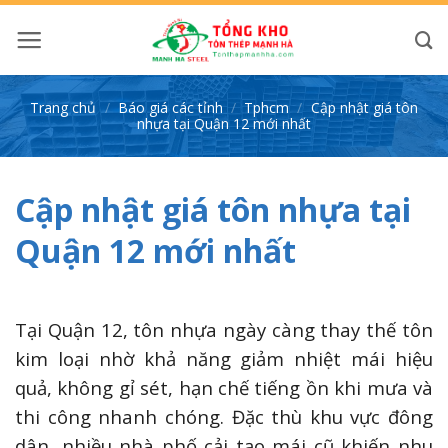
Bỏ
qua
nội
dung
Trang chủ
/
Báo giá các tỉnh
/
Tphcm
/
Cập nhật giá tôn
nhựa tại Quận 12 mới nhất
Cập nhật giá tôn nhựa tại
Quận 12 mới nhất
Tại Quận 12, tôn nhựa ngày càng thay thế tôn
kim loại nhờ khả năng giảm nhiệt mái hiệu
quả, không gỉ sét, hạn chế tiếng ồn khi mưa và
thi công nhanh chóng. Đặc thù khu vực đông
dân, nhiều nhà phố cải tạo mái cũ khiến nhu