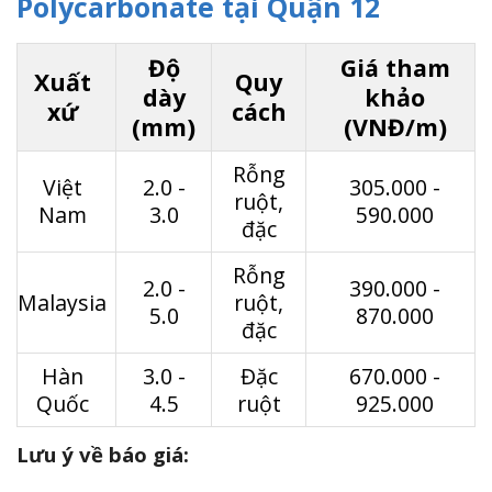
Polycarbonate tại Quận 12
Độ
Giá tham
Xuất
Quy
dày
khảo
xứ
cách
(mm)
(VNĐ/m)
Rỗng
Việt
2.0 -
305.000 -
ruột,
Nam
3.0
590.000
đặc
Rỗng
2.0 -
390.000 -
Malaysia
ruột,
5.0
870.000
đặc
Hàn
3.0 -
Đặc
670.000 -
Quốc
4.5
ruột
925.000
Lưu ý về báo giá: