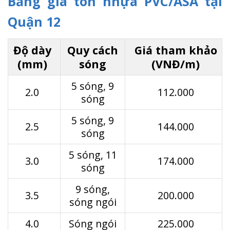
Bảng giá tôn nhựa PVC/ASA tại
Quận 12
Độ dày
Quy cách
Giá tham khảo
(mm)
sóng
(VNĐ/m)
5 sóng, 9
2.0
112.000
sóng
5 sóng, 9
2.5
144.000
sóng
5 sóng, 11
3.0
174.000
sóng
9 sóng,
3.5
200.000
sóng ngói
4.0
Sóng ngói
225.000