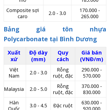
Composite sợi
170.000 -
2.0 - 3.0
caro
265.000
Bảng giá tôn nhựa
Polycarbonate tại Bình Dương
Xuất
Độ dày
Quy
Giá bán
xứ
(mm)
cách
(VNĐ/m)
Việt
Rỗng
290.000 -
2.0 - 3.0
Nam
ruột, đặc
570.000
Rỗng
370.000 -
Malaysia
2.0 - 5.0
ruột, đặc
830.000
Hàn
630.000 -
3.0 - 4.5
Đặc ruột
Quốc
920.000