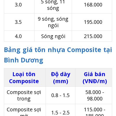
5 sóng, 11
3.0
168.000
sóng
9 sóng, sóng
3.5
195.000
ngói
4.0
Sóng ngói
215.000
Bảng giá tôn nhựa Composite tại
Bình Dương
Loại tôn
Độ dày
Giá bán
Composite
(mm)
(VNĐ/m)
Composite sợi
58.000 -
0.8 - 1.5
trong
98.000
Composite sợi
115.000 -
1.5 - 2.5
mờ
185.000