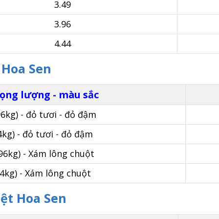
3.49
3.96
4.44
i Hoa Sen
rọng lượng - màu sắc
96kg) - đỏ tươi - đỏ đậm
4kg) - đỏ tươi - đỏ đậm
.96kg) - Xám lông chuột
44kg) - Xám lông chuột
iệt Hoa Sen