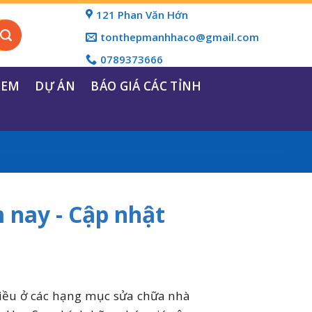
121 Phan Văn Hớn
tonthepmanhhaco@gmail.com
0789373666
REM
DỰ ÁN
BÁO GIÁ CÁC TỈNH
 nay - Cập nhật
hiều ở các hạng mục sửa chữa nhà