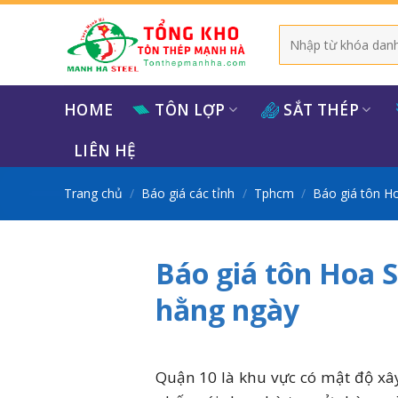
Bỏ
qua
Tìm
kiếm:
nội
dung
HOME
TÔN LỢP
SẮT THÉP
LIÊN HỆ
Trang chủ
/
Báo giá các tỉnh
/
Tphcm
/
Báo giá tôn Ho
Báo giá tôn Hoa 
hằng ngày
Quận 10 là khu vực có mật độ xâ