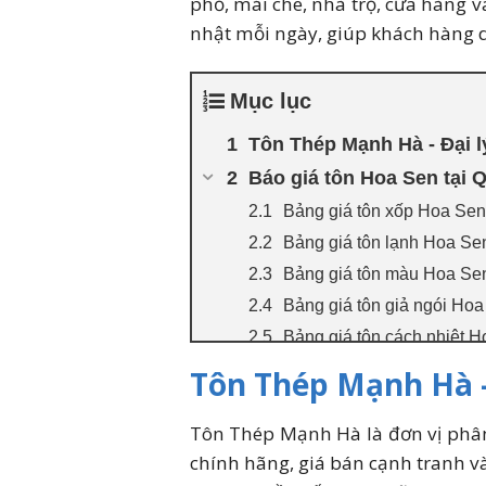
phố, mái che, nhà trọ, cửa hàng 
nhật mỗi ngày, giúp khách hàng d
Mục lục
Tôn Thép Mạnh Hà - Đại lý
Báo giá tôn Hoa Sen tại 
Bảng giá tôn xốp Hoa Sen
Bảng giá tôn lạnh Hoa Se
Bảng giá tôn màu Hoa Se
Bảng giá tôn giả ngói Ho
Bảng giá tôn cách nhiệt 
Báo giá 1 số loại tôn Hoa
Tôn Thép Mạnh Hà - 
Lý do khách hàng tin chọ
Tôn Thép Mạnh Hà là đơn vị phân
Câu hỏi thường gặp (FAQ)
chính hãng, giá bán cạnh tranh 
Giá tôn Hoa Sen tại Quận