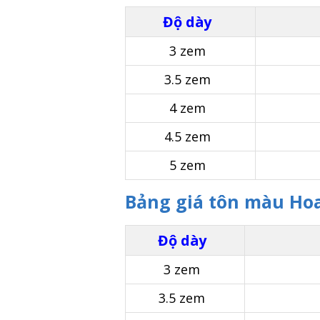
Độ dày
3 zem
3.5 zem
4 zem
4.5 zem
5 zem
Bảng giá tôn màu Ho
Độ dày
3 zem
3.5 zem