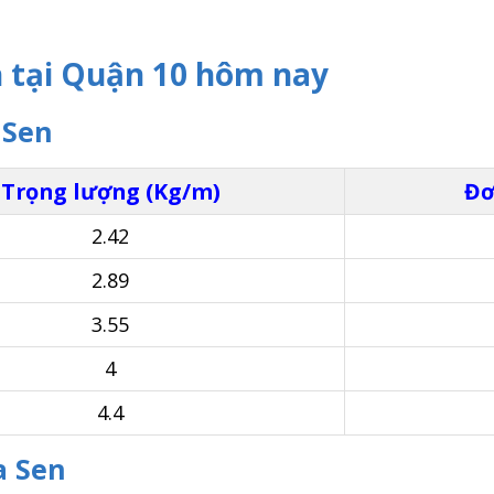
n tại Quận 10 hôm nay
 Sen
Trọng lượng (Kg/m)
Đơ
2.42
2.89
3.55
4
4.4
a Sen