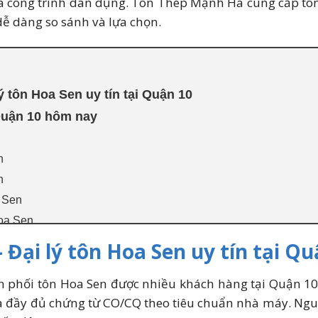
và công trình dân dụng. Tôn Thép Mạnh Hà cung cấp tô
ễ dàng so sánh và lựa chọn.
 tôn Hoa Sen uy tín tại Quận 10
Quận 10 hôm nay
n
n
a Sen
Hoa Sen
 Sen phổ biến khác
Đại lý tôn Hoa Sen uy tín tại Qu
n Tôn Hoa Sen tại Quận 10 từ đại lý Mạnh Hà?
 phối tôn Hoa Sen được nhiều khách hàng tại Quận 1
 khi mua tôn Hoa Sen tại Q10
và đầy đủ chứng từ CO/CQ theo tiêu chuẩn nhà máy. Ng
 10 hiện nay bao nhiêu 1kg?