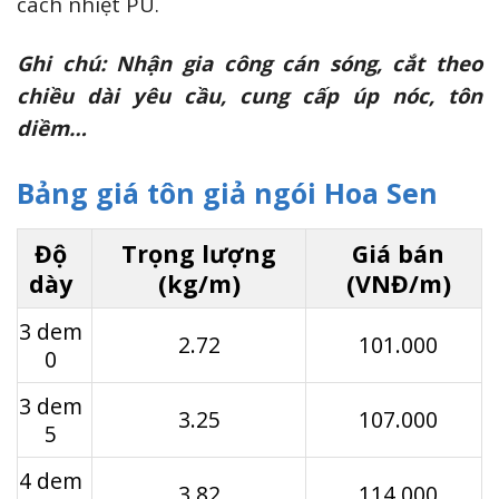
cách nhiệt PU.
Ghi chú: Nhận gia công cán sóng, cắt theo
chiều dài yêu cầu, cung cấp úp nóc, tôn
diềm…
Bảng giá tôn giả ngói Hoa Sen
Độ
Trọng lượng
Giá bán
dày
(kg/m)
(VNĐ/m)
3 dem
2.72
101.000
0
3 dem
3.25
107.000
5
4 dem
3.82
114.000