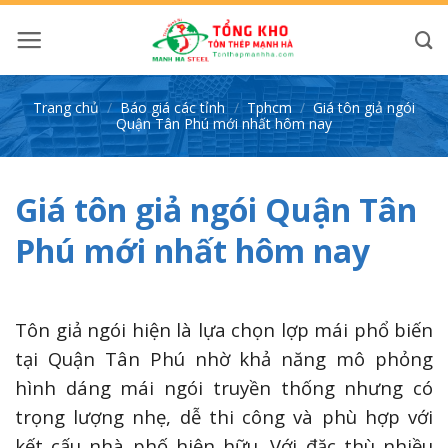
Bỏ
qua
nội
dung
Trang chủ
/
Báo giá các tỉnh
/
Tphcm
/
Giá tôn giả ngói
Quận Tân Phú mới nhất hôm nay
Giá tôn giả ngói Quận Tân
Phú mới nhất hôm nay
Tôn giả ngói hiện là lựa chọn lợp mái phổ biến
tại Quận Tân Phú nhờ khả năng mô phỏng
hình dáng mái ngói truyền thống nhưng có
trọng lượng nhẹ, dễ thi công và phù hợp với
kết cấu nhà phố hiện hữu. Với đặc thù nhiều