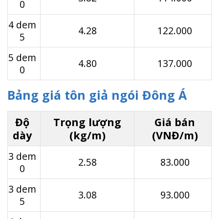
0
4 dem
4.28
122.000
5
5 dem
4.80
137.000
0
Bảng giá tôn giả ngói Đông Á
Độ
Trọng lượng
Giá bán
dày
(kg/m)
(VNĐ/m)
3 dem
2.58
83.000
0
3 dem
3.08
93.000
5