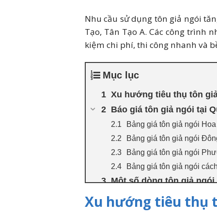
Nhu cầu sử dụng tôn giả ngói tă
Tạo, Tân Tạo A. Các công trình n
kiệm chi phí, thi công nhanh và bề
Mục lục
Xu hướng tiêu thụ tôn gi
Báo giá tôn giả ngói tại
Bảng giá tôn giả ngói Ho
Bảng giá tôn giả ngói Đôn
Bảng giá tôn giả ngói P
Bảng giá tôn giả ngói các
Một số dòng tôn giả ngói
Giá tôn giả ngói tại Quậ
Xu hướng tiêu thụ t
Giải đáp thắc mắc khi mu