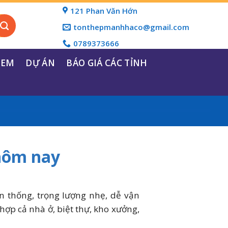
121 Phan Văn Hớn
tonthepmanhhaco@gmail.com
0789373666
REM
DỰ ÁN
BÁO GIÁ CÁC TỈNH
 hôm nay
n thống, trọng lượng nhẹ, dễ vận
hợp cả nhà ở, biệt thự, kho xưởng,