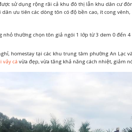
ược sử dụng rộng rãi cả khu đô thị lẫn khu dân cư đô
giả ngói tại Quận Bình Tân - Chiết khấu 3 - 7% hôm 
ân ưu tiên các dòng tôn có độ bền cao, ít cong vênh,
 nhỏ thường chọn tôn giả ngói 1 lớp từ 3 dem 0 đến 4
nghỉ, homestay tại các khu trung tâm phường An Lạc v
i vảy cá
vừa đẹp, vừa tăng khả năng cách nhiệt, giảm n