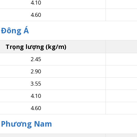
4.10
4.60
i Đông Á
Trọng lượng (kg/m)
2.45
2.90
3.55
4.10
4.60
ói Phương Nam