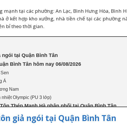
ng mạnh tại các phường: An Lạc, Bình Hưng Hòa, Bình 
hà ở kết hợp kho xưởng, nhà tiền chế tại các phường này
n bỉ theo thời gian.
ả ngói tại Quận Bình Tân
 Quận Bình Tân hôm nay 06/08/2026
a Sen
g Á
hương Nam
h nhiệt Olympic (PU 3 lớp)
 Tôn Thép Mạnh Hà phân phối tại Quận Bình Tân
n Bình Tân hiện nay khoảng bao nhiêu 1 mét?
ôn giả ngói tại Quận Bình Tân
a tôn giả ngói tại Quận Bình Tân