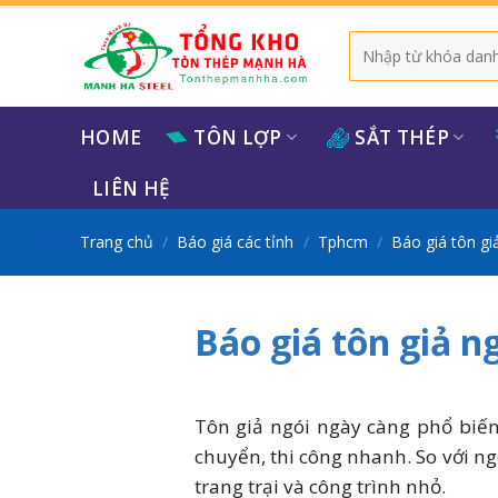
Bỏ
qua
Tìm
kiếm:
nội
dung
HOME
TÔN LỢP
SẮT THÉP
LIÊN HỆ
Trang chủ
/
Báo giá các tỉnh
/
Tphcm
/
Báo giá tôn gi
Báo giá tôn giả 
Tôn giả ngói ngày càng phổ biến
chuyển, thi công nhanh. So với ng
trang trại và công trình nhỏ.