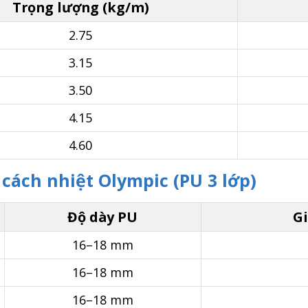
Trọng lượng (kg/m)
2.75
3.15
3.50
4.15
4.60
 cách nhiệt Olympic (PU 3 lớp)
Độ dày PU
G
16–18 mm
16–18 mm
16–18 mm