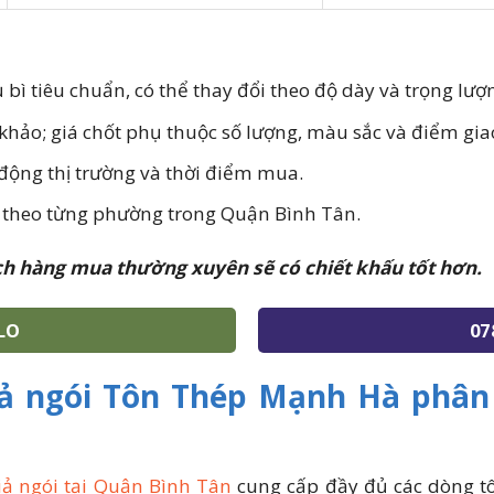
 bì tiêu chuẩn, có thể thay đổi theo độ dày và trọng lượn
khảo; giá chốt phụ thuộc số lượng, màu sắc và điểm gia
 động thị trường và thời điểm mua.
g theo từng phường trong Quận Bình Tân.
ch hàng mua thường xuyên sẽ có chiết khấu tốt hơn.
LO
07
iả ngói Tôn Thép Mạnh Hà phân 
giả ngói tại Quận Bình Tân
cung cấp đầy đủ các dòng t